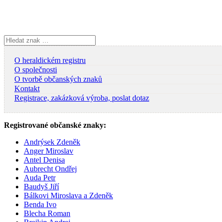
Skip
to
content
Vyhledávání
O heraldickém registru
O společnosti
O tvorbě občanských znaků
Kontakt
Registrace, zakázková výroba, poslat dotaz
Registrované občanské znaky:
Andrýsek Zdeněk
Anger Miroslav
Antel Denisa
Aubrecht Ondřej
Auda Petr
Baudyš Jiří
Bálkovi Miroslava a Zdeněk
Benda Ivo
Blecha Roman