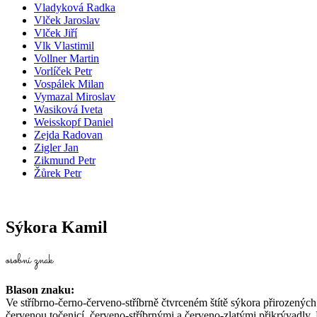
Vladyková Radka
Vlček Jaroslav
Vlček Jiří
Vlk Vlastimil
Vollner Martin
Vorlíček Petr
Vospálek Milan
Vymazal Miroslav
Wasiková Iveta
Weisskopf Daniel
Zejda Radovan
Zigler Jan
Zikmund Petr
Žůrek Petr
Sýkora Kamil
osobní znak
Blason znaku:
Ve stříbrno-černo-červeno-stříbrně čtvrceném štítě sýkora přirozených
červenou točenicí, červeno-stříbrnými a červeno-zlatými přikrývadly