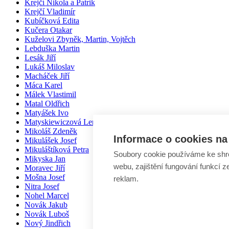
Krejčí Nikola a Patrik
Krejčí Vladimír
Kubíčková Edita
Kučera Otakar
Kuželovi Zbyněk, Martin, Vojtěch
Lebduška Martin
Lesák Jiří
Lukáš Miloslav
Macháček Jiří
Máca Karel
Málek Vlastimil
Matal Oldřich
Matyášek Ivo
Matyskiewiczová Lenka
Mikoláš Zdeněk
Informace o cookies na 
Mikulášek Josef
Mikuláštíková Petra
Soubory cookie používáme ke shr
Mikyska Jan
webu, zajištění fungování funkcí z
Moravec Jiří
Mošna Josef
reklam.
Nitra Josef
Nohel Marcel
Novák Jakub
Novák Luboš
Nový Jindřich