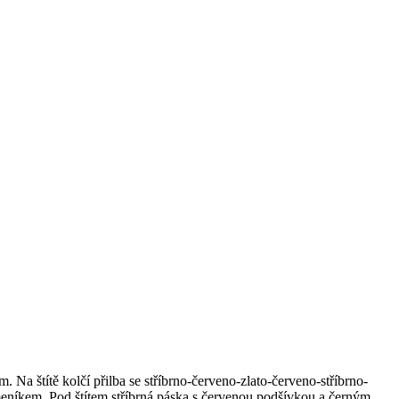
 Na štítě kolčí přilba se stříbrno-červeno-zlato-červeno-stříbrno-
emeníkem. Pod štítem stříbrná páska s červenou podšívkou a černým