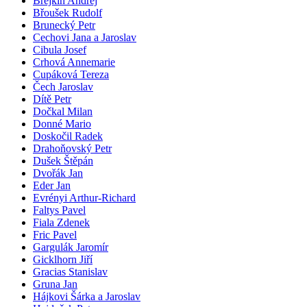
Brejkin Andrej
Břoušek Rudolf
Brunecký Petr
Cechovi Jana a Jaroslav
Cibula Josef
Crhová Annemarie
Cupáková Tereza
Čech Jaroslav
Dítě Petr
Dočkal Milan
Donné Mario
Doskočil Radek
Drahoňovský Petr
Dušek Štěpán
Dvořák Jan
Eder Jan
Evrényi Arthur-Richard
Faltys Pavel
Fiala Zdenek
Fric Pavel
Gargulák Jaromír
Gicklhorn Jiří
Gracias Stanislav
Gruna Jan
Hájkovi Šárka a Jaroslav