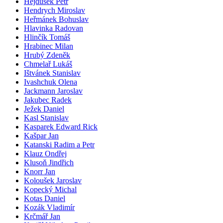
Hejdušek Petr
Hendrych Miroslav
Heřmánek Bohuslav
Hlavinka Radovan
Hlinčík Tomáš
Hrabinec Milan
Hrubý Zdeněk
Chmelař Lukáš
Ištvánek Stanislav
Ivashchuk Olena
Jackmann Jaroslav
Jakubec Radek
Ježek Daniel
Kasl Stanislav
Kasparek Edward Rick
Kašpar Jan
Katanski Radim a Petr
Klauz Ondřej
Klusoň Jindřich
Knorr Jan
Koloušek Jaroslav
Kopecký Michal
Kotas Daniel
Kozák Vladimír
Krčmář Jan