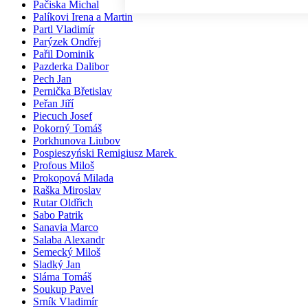
Pačiska Michal
Palíkovi Irena a Martin
Partl Vladimír
Parýzek Ondřej
Pařil Dominik
Pazderka Dalibor
Pech Jan
Pernička Břetislav
Peřan Jiří
Piecuch Josef
Pokorný Tomáš
Porkhunova Liubov
Pospieszyński Remigiusz Marek
Profous Miloš
Prokopová Milada
Raška Miroslav
Rutar Oldřich
Sabo Patrik
Sanavia Marco
Salaba Alexandr
Semecký Miloš
Sladký Jan
Sláma Tomáš
Soukup Pavel
Srník Vladimír