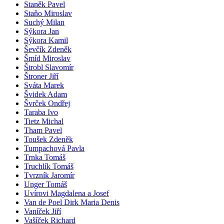
Staněk Pavel
Staňo Miroslav
Suchý Milan
Sýkora Jan
Sýkora Kamil
Ševčík Zdeněk
Šmíd Miroslav
Štrobl Slavomír
Štroner Jiří
Sváta Marek
Švidek Adam
Švrček Ondřej
Taraba Ivo
Tietz Michal
Tham Pavel
Toušek Zdeněk
Tumpachová Pavla
Trnka Tomáš
Truchlík Tomáš
Tvrzník Jaromír
Unger Tomáš
Uvírovi Magdalena a Josef
Van de Poel Dirk Maria Denis
Vaníček Jiří
Vašíček Richard