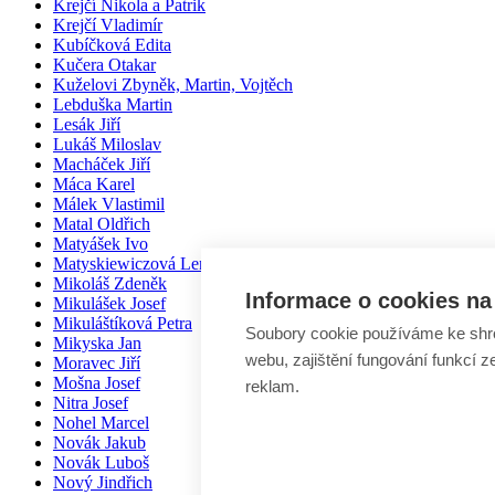
Krejčí Nikola a Patrik
Krejčí Vladimír
Kubíčková Edita
Kučera Otakar
Kuželovi Zbyněk, Martin, Vojtěch
Lebduška Martin
Lesák Jiří
Lukáš Miloslav
Macháček Jiří
Máca Karel
Málek Vlastimil
Matal Oldřich
Matyášek Ivo
Matyskiewiczová Lenka
Mikoláš Zdeněk
Informace o cookies na 
Mikulášek Josef
Mikuláštíková Petra
Soubory cookie používáme ke shr
Mikyska Jan
webu, zajištění fungování funkcí z
Moravec Jiří
Mošna Josef
reklam.
Nitra Josef
Nohel Marcel
Novák Jakub
Novák Luboš
Nový Jindřich