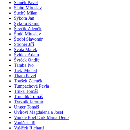
Staněk Pavel
Staňo Miroslav
Suchý Milan
Sýkora Jan
Sýkora Kamil
Ševčík Zdeněk
Šmíd Miroslav
Štrobl Slavomír
Štroner Jiří
Sváta Marek
Švidek Adam
Švrček Ondřej
Taraba Ivo
Tietz Michal
Tham Pavel
Toušek Zdeněk
Tumpachová Pavla
Trnka Tomáš
Truchlík Tomáš
Tvrzník Jaromír
Unger Tomáš
Uvírovi Magdalena a Josef
Van de Poel Dirk Maria Denis
Vaníček Jiří
Vašíček Richard