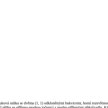
buková snítka se dvěma (1, 1) odkloněnými bukvicemi, horní rozevřeno
olčí přilba se stříbrno-modrou točenicí a modro-stříbrnými přikrývadly. 