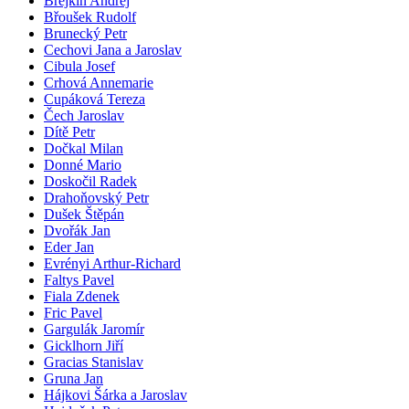
Brejkin Andrej
Břoušek Rudolf
Brunecký Petr
Cechovi Jana a Jaroslav
Cibula Josef
Crhová Annemarie
Cupáková Tereza
Čech Jaroslav
Dítě Petr
Dočkal Milan
Donné Mario
Doskočil Radek
Drahoňovský Petr
Dušek Štěpán
Dvořák Jan
Eder Jan
Evrényi Arthur-Richard
Faltys Pavel
Fiala Zdenek
Fric Pavel
Gargulák Jaromír
Gicklhorn Jiří
Gracias Stanislav
Gruna Jan
Hájkovi Šárka a Jaroslav