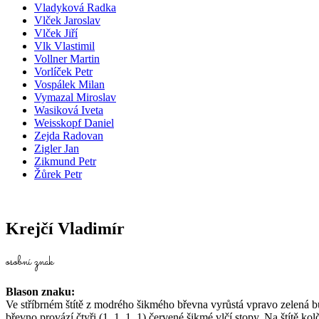
Vladyková Radka
Vlček Jaroslav
Vlček Jiří
Vlk Vlastimil
Vollner Martin
Vorlíček Petr
Vospálek Milan
Vymazal Miroslav
Wasiková Iveta
Weisskopf Daniel
Zejda Radovan
Zigler Jan
Zikmund Petr
Žůrek Petr
Krejčí Vladimír
osobní znak
Blason znaku:
Ve stříbrném štítě z modrého šikmého břevna vyrůstá vpravo zelená 
břevno provází čtyři (1, 1, 1, 1) červené šikmé vlčí stopy. Na štítě k