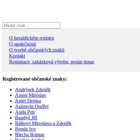
Skip
to
content
Vyhledávání
O heraldickém registru
O společnosti
O tvorbě občanských znaků
Kontakt
Registrace, zakázková výroba, poslat dotaz
Registrované občanské znaky:
Andrýsek Zdeněk
Anger Miroslav
Antel Denisa
Aubrecht Ondřej
Auda Petr
Baudyš Jiří
Bálkovi Miroslava a Zdeněk
Benda Ivo
Blecha Roman