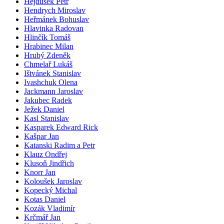
Hejdušek Petr
Hendrych Miroslav
Heřmánek Bohuslav
Hlavinka Radovan
Hlinčík Tomáš
Hrabinec Milan
Hrubý Zdeněk
Chmelař Lukáš
Ištvánek Stanislav
Ivashchuk Olena
Jackmann Jaroslav
Jakubec Radek
Ježek Daniel
Kasl Stanislav
Kasparek Edward Rick
Kašpar Jan
Katanski Radim a Petr
Klauz Ondřej
Klusoň Jindřich
Knorr Jan
Koloušek Jaroslav
Kopecký Michal
Kotas Daniel
Kozák Vladimír
Krčmář Jan