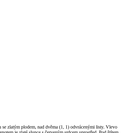
u se zlatým plodem, nad dvěma (1, 1) odvrácenými listy. Vlevo
Klenotem je zlaté slunce s červeným srdcem uprostřed. Pod štítem