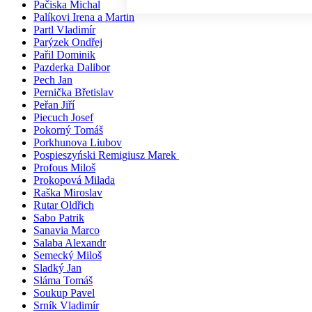
Pačiska Michal
Palíkovi Irena a Martin
Partl Vladimír
Parýzek Ondřej
Pařil Dominik
Pazderka Dalibor
Pech Jan
Pernička Břetislav
Peřan Jiří
Piecuch Josef
Pokorný Tomáš
Porkhunova Liubov
Pospieszyński Remigiusz Marek
Profous Miloš
Prokopová Milada
Raška Miroslav
Rutar Oldřich
Sabo Patrik
Sanavia Marco
Salaba Alexandr
Semecký Miloš
Sladký Jan
Sláma Tomáš
Soukup Pavel
Srník Vladimír