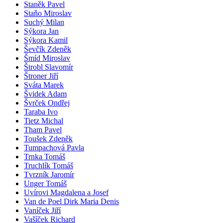
Staněk Pavel
Staňo Miroslav
Suchý Milan
Sýkora Jan
Sýkora Kamil
Ševčík Zdeněk
Šmíd Miroslav
Štrobl Slavomír
Štroner Jiří
Sváta Marek
Švidek Adam
Švrček Ondřej
Taraba Ivo
Tietz Michal
Tham Pavel
Toušek Zdeněk
Tumpachová Pavla
Trnka Tomáš
Truchlík Tomáš
Tvrzník Jaromír
Unger Tomáš
Uvírovi Magdalena a Josef
Van de Poel Dirk Maria Denis
Vaníček Jiří
Vašíček Richard