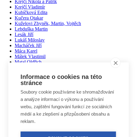
Krejčí Nikola a Patrik
Krejčí Vladimír
Kubíčková Edita
Kučera Otakar
Kuželovi Zbyněk, Martin, Vojtěch
Lebduška Martin
Lesák Jiří
Lukáš Miloslav
Macháček Jiří
Máca Karel
Málek Vlastimil
Matal Oldřich
Matyášek Ivo
Matyskiewiczová Lenka
Informace o cookies na této
Mikoláš Zdeněk
stránce
Mikulášek Josef
Mikuláštíková Petra
Soubory cookie používáme ke shromažďování
Mikyska Jan
a analýze informací o výkonu a používání
Moravec Jiří
Mošna Josef
webu, zajištění fungování funkcí ze sociálních
Nitra Josef
médií a ke zlepšení a přizpůsobení obsahu a
Nohel Marcel
reklam.
Novák Jakub
Novák Luboš
Nový Jindřich