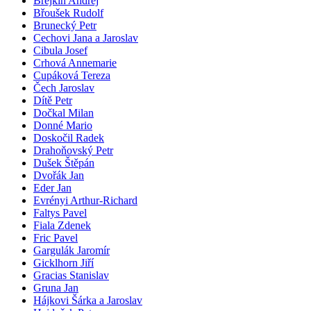
Brejkin Andrej
Břoušek Rudolf
Brunecký Petr
Cechovi Jana a Jaroslav
Cibula Josef
Crhová Annemarie
Cupáková Tereza
Čech Jaroslav
Dítě Petr
Dočkal Milan
Donné Mario
Doskočil Radek
Drahoňovský Petr
Dušek Štěpán
Dvořák Jan
Eder Jan
Evrényi Arthur-Richard
Faltys Pavel
Fiala Zdenek
Fric Pavel
Gargulák Jaromír
Gicklhorn Jiří
Gracias Stanislav
Gruna Jan
Hájkovi Šárka a Jaroslav