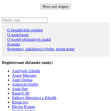
Skip
Menu and widgets
to
content
Vyhledávání
O heraldickém registru
O společnosti
O tvorbě občanských znaků
Kontakt
Registrace, zakázková výroba, poslat dotaz
Registrované občanské znaky:
Andrýsek Zdeněk
Anger Miroslav
Antel Denisa
Aubrecht Ondřej
Auda Petr
Baudyš Jiří
Bálkovi Miroslava a Zdeněk
Benda Ivo
Blecha Roman