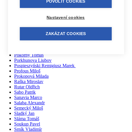
POVOLIT COOKIES
Pačiska Michal
Palíkovi Irena a Martin
Partl Vladimír
Nastavení cookies
Parýzek Ondřej
Pařil Dominik
Pazderka Dalibor
Pech Jan
ZAKÁZAT COOKIES
Pernička Břetislav
Peřan Jiří
Piecuch Josef
Pokorný Tomáš
Porkhunova Liubov
Pospieszyński Remigiusz Marek
Profous Miloš
Prokopová Milada
Raška Miroslav
Rutar Oldřich
Sabo Patrik
Sanavia Marco
Salaba Alexandr
Semecký Miloš
Sladký Jan
Sláma Tomáš
Soukup Pavel
Srník Vladimír