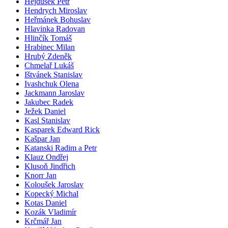
Hejdušek Petr
Hendrych Miroslav
Heřmánek Bohuslav
Hlavinka Radovan
Hlinčík Tomáš
Hrabinec Milan
Hrubý Zdeněk
Chmelař Lukáš
Ištvánek Stanislav
Ivashchuk Olena
Jackmann Jaroslav
Jakubec Radek
Ježek Daniel
Kasl Stanislav
Kasparek Edward Rick
Kašpar Jan
Katanski Radim a Petr
Klauz Ondřej
Klusoň Jindřich
Knorr Jan
Koloušek Jaroslav
Kopecký Michal
Kotas Daniel
Kozák Vladimír
Krčmář Jan