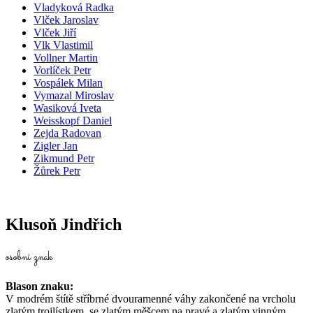
Vladyková Radka
Vlček Jaroslav
Vlček Jiří
Vlk Vlastimil
Vollner Martin
Vorlíček Petr
Vospálek Milan
Vymazal Miroslav
Wasiková Iveta
Weisskopf Daniel
Zejda Radovan
Zigler Jan
Zikmund Petr
Žůrek Petr
Klusoň Jindřich
osobní znak
Blason znaku:
V modrém štítě stříbrné dvouramenné váhy zakončené na vrcholu
zlatým trojlístkem, se zlatým měšcem na pravé a zlatým vinným