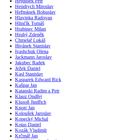
Hejdušek Petr
Hendrych Miroslav
Heřmánek Bohuslav
Hlavinka Radovan
Hlinčík Tomáš
Hrabinec Milan
Hrubý Zdeněk
Chmelař Lukáš
Ištvánek Stanislav
Ivashchuk Olena
Jackmann Jaroslav
Jakubec Radek
Ježek Daniel
Kasl Stanislav
Kasparek Edward Rick
Kašpar Jan
Katanski Radim a Petr
Klauz Ondřej
Klusoň Jindřich
Knorr Jan
Koloušek Jaroslav
Kopecký Michal
Kotas Daniel
Kozák Vladimír
Krčmář Jan