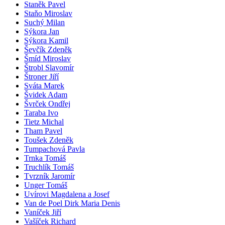
Staněk Pavel
Staňo Miroslav
Suchý Milan
Sýkora Jan
Sýkora Kamil
Ševčík Zdeněk
Šmíd Miroslav
Štrobl Slavomír
Štroner Jiří
Sváta Marek
Švidek Adam
Švrček Ondřej
Taraba Ivo
Tietz Michal
Tham Pavel
Toušek Zdeněk
Tumpachová Pavla
Trnka Tomáš
Truchlík Tomáš
Tvrzník Jaromír
Unger Tomáš
Uvírovi Magdalena a Josef
Van de Poel Dirk Maria Denis
Vaníček Jiří
Vašíček Richard