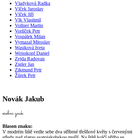
Vladyková Radka
Vlček Jaroslav
Vlček Jiří
Vlk Vlastimil
Vollner Martin
Vorlíček Petr
Vospálek Milan
Vymazal Miroslav
Wasiková Iveta
Weisskopf Daniel
Zejda Radovan
Zigler Jan
Zikmund Petr
Žůrek Petr
Novák Jakub
osobní znak
Blason znaku:
V modrém štítě vedle sebe dva stříbrné třešňové květy s červenými
středy nad zlatou svatojakubskou mušlí. Na štítě kolčí přilba se