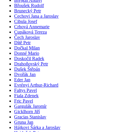
Brejkin Andrej
Břoušek Rudolf
Brunecký Petr
Cechovi Jana a Jaroslav
Cibula Josef
Crhová Annemarie
Cupáková Tereza
Čech Jaroslav
Dítě Petr
Dočkal Milan
Donné Mario
Doskočil Radek
Drahoňovský Petr
Dušek Štěpán
Dvořák Jan
Eder Jan
Evrényi Arthur-Richard
Faltys Pavel
Fiala Zdenek
Fric Pavel
Gargulák Jaromír
Gicklhorn Jiří
Gracias Stanislav
Gruna Jan
Hájkovi Šárka a Jaroslav