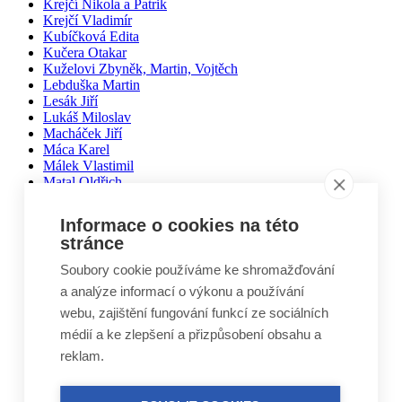
Krejčí Nikola a Patrik
Krejčí Vladimír
Kubíčková Edita
Kučera Otakar
Kuželovi Zbyněk, Martin, Vojtěch
Lebduška Martin
Lesák Jiří
Lukáš Miloslav
Macháček Jiří
Máca Karel
Málek Vlastimil
Matal Oldřich
Matyášek Ivo
Matyskiewiczová Lenka
Informace o cookies na této
Mikoláš Zdeněk
stránce
Mikulášek Josef
Mikuláštíková Petra
Soubory cookie používáme ke shromažďování
Mikyska Jan
a analýze informací o výkonu a používání
Moravec Jiří
Mošna Josef
webu, zajištění fungování funkcí ze sociálních
Nitra Josef
médií a ke zlepšení a přizpůsobení obsahu a
Nohel Marcel
reklam.
Novák Jakub
Novák Luboš
Nový Jindřich