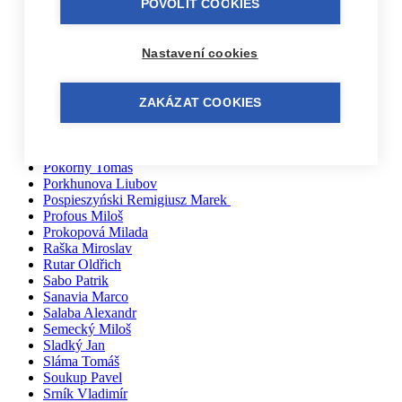
POVOLIT COOKIES
Pačiska Michal
Palíkovi Irena a Martin
Partl Vladimír
Nastavení cookies
Parýzek Ondřej
Pařil Dominik
Pazderka Dalibor
Pech Jan
ZAKÁZAT COOKIES
Pernička Břetislav
Peřan Jiří
Piecuch Josef
Pokorný Tomáš
Porkhunova Liubov
Pospieszyński Remigiusz Marek
Profous Miloš
Prokopová Milada
Raška Miroslav
Rutar Oldřich
Sabo Patrik
Sanavia Marco
Salaba Alexandr
Semecký Miloš
Sladký Jan
Sláma Tomáš
Soukup Pavel
Srník Vladimír