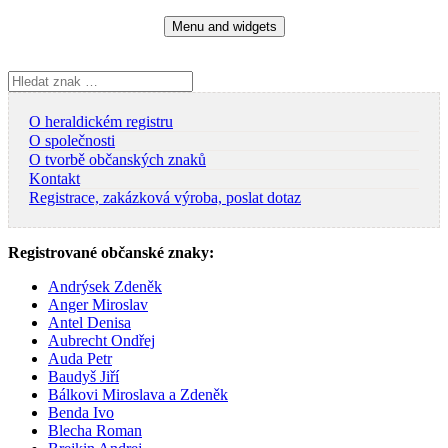
Skip
Menu and widgets
to
content
Vyhledávání
O heraldickém registru
O společnosti
O tvorbě občanských znaků
Kontakt
Registrace, zakázková výroba, poslat dotaz
Registrované občanské znaky:
Andrýsek Zdeněk
Anger Miroslav
Antel Denisa
Aubrecht Ondřej
Auda Petr
Baudyš Jiří
Bálkovi Miroslava a Zdeněk
Benda Ivo
Blecha Roman