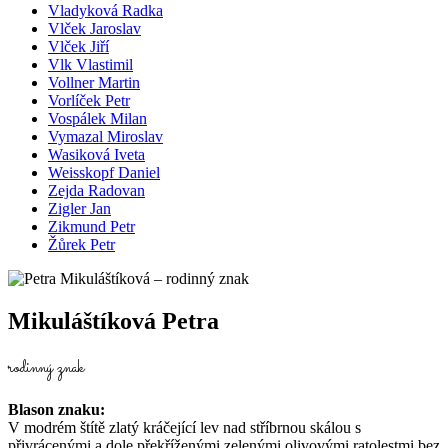
Vladyková Radka
Vlček Jaroslav
Vlček Jiří
Vlk Vlastimil
Vollner Martin
Vorlíček Petr
Vospálek Milan
Vymazal Miroslav
Wasiková Iveta
Weisskopf Daniel
Zejda Radovan
Zigler Jan
Zikmund Petr
Žůrek Petr
Mikuláštíková Petra
rodinný znak
Blason znaku:
V modrém štítě zlatý kráčející lev nad stříbrnou skálou s
přivrácenými a dole překříženými zelenými olivovými ratolestmi bez