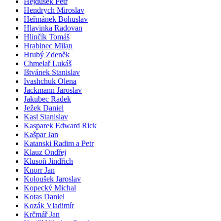
Hejdušek Petr
Hendrych Miroslav
Heřmánek Bohuslav
Hlavinka Radovan
Hlinčík Tomáš
Hrabinec Milan
Hrubý Zdeněk
Chmelař Lukáš
Ištvánek Stanislav
Ivashchuk Olena
Jackmann Jaroslav
Jakubec Radek
Ježek Daniel
Kasl Stanislav
Kasparek Edward Rick
Kašpar Jan
Katanski Radim a Petr
Klauz Ondřej
Klusoň Jindřich
Knorr Jan
Koloušek Jaroslav
Kopecký Michal
Kotas Daniel
Kozák Vladimír
Krčmář Jan