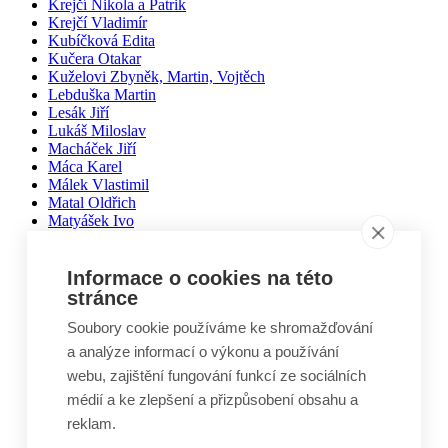
Krejčí Nikola a Patrik
Krejčí Vladimír
Kubíčková Edita
Kučera Otakar
Kuželovi Zbyněk, Martin, Vojtěch
Lebduška Martin
Lesák Jiří
Lukáš Miloslav
Macháček Jiří
Máca Karel
Málek Vlastimil
Matal Oldřich
Matyášek Ivo
Matyskiewiczová Lenka
Mikoláš Zdeněk
Mikulášek Josef
Informace o cookies na této
Mikuláštíková Petra
stránce
Mikyska Jan
Soubory cookie používáme ke shromažďování
Moravec Jiří
Mošna Josef
a analýze informací o výkonu a používání
Nitra Josef
webu, zajištění fungování funkcí ze sociálních
Nohel Marcel
médií a ke zlepšení a přizpůsobení obsahu a
Novák Jakub
Novák Luboš
reklam.
Nový Jindřich