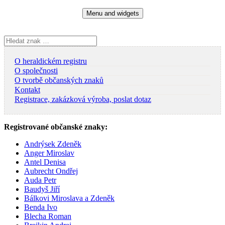
Skip
Menu and widgets
to
content
Vyhledávání
O heraldickém registru
O společnosti
O tvorbě občanských znaků
Kontakt
Registrace, zakázková výroba, poslat dotaz
Registrované občanské znaky:
Andrýsek Zdeněk
Anger Miroslav
Antel Denisa
Aubrecht Ondřej
Auda Petr
Baudyš Jiří
Bálkovi Miroslava a Zdeněk
Benda Ivo
Blecha Roman