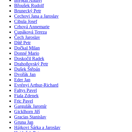
Brejkin Andrej
Břoušek Rudolf
Brunecký Petr
Cechovi Jana a Jaroslav
Cibula Josef
Crhová Annemarie
Cupáková Tereza
Čech Jaroslav
Dítě Petr
Dočkal Milan
Donné Mario
Doskočil Radek
Drahoňovský Petr
Dušek Štěpán
Dvořák Jan
Eder Jan
Evrényi Arthur-Richard
Faltys Pavel
Fiala Zdenek
Fric Pavel
Gargulák Jaromír
Gicklhorn Jiří
Gracias Stanislav
Gruna Jan
Hájkovi Šárka a Jaroslav