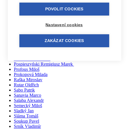
Pačiska Michal
Palíkovi Irena a Martin
POVOLIT COOKIES
Partl Vladimír
Parýzek Ondřej
Pařil Dominik
Nastavení cookies
Pazderka Dalibor
Pech Jan
Pernička Břetislav
ZAKÁZAT COOKIES
Peřan Jiří
Piecuch Josef
Pokorný Tomáš
Porkhunova Liubov
Pospieszyński Remigiusz Marek
Profous Miloš
Prokopová Milada
Raška Miroslav
Rutar Oldřich
Sabo Patrik
Sanavia Marco
Salaba Alexandr
Semecký Miloš
Sladký Jan
Sláma Tomáš
Soukup Pavel
Srník Vladimír