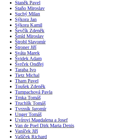
Staněk Pavel
Staňo Miroslav
Suchý Milan
Sýkora Jan
Sýkora Kamil
Ševčík Zdeněk
Šmíd Miroslav
Štrobl Slavomír
Štroner Jiří
Sváta Marek
Švidek Adam
Švrček Ondřej
Taraba Ivo
Tietz Michal
Tham Pavel
Toušek Zdeněk
Tumpachová Pavla
Trnka Tomáš
Truchlík Tomáš
Tvrzník Jaromír
Unger Tomáš
Uvírovi Magdalena a Josef
Van de Poel Dirk Maria Denis
Vaníček Jiří
Vašíček Richard