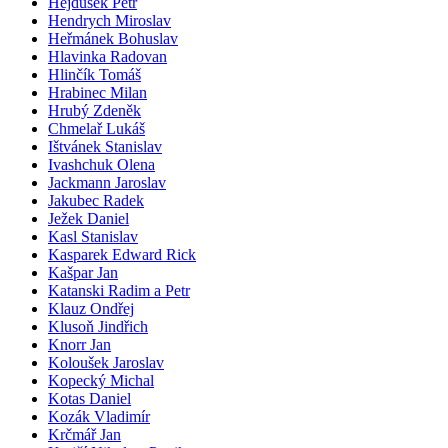
Hejdušek Petr
Hendrych Miroslav
Heřmánek Bohuslav
Hlavinka Radovan
Hlinčík Tomáš
Hrabinec Milan
Hrubý Zdeněk
Chmelař Lukáš
Ištvánek Stanislav
Ivashchuk Olena
Jackmann Jaroslav
Jakubec Radek
Ježek Daniel
Kasl Stanislav
Kasparek Edward Rick
Kašpar Jan
Katanski Radim a Petr
Klauz Ondřej
Klusoň Jindřich
Knorr Jan
Koloušek Jaroslav
Kopecký Michal
Kotas Daniel
Kozák Vladimír
Krčmář Jan