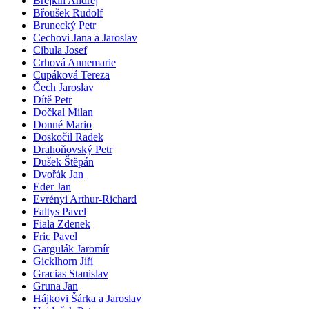
Brejkin Andrej
Břoušek Rudolf
Brunecký Petr
Cechovi Jana a Jaroslav
Cibula Josef
Crhová Annemarie
Cupáková Tereza
Čech Jaroslav
Dítě Petr
Dočkal Milan
Donné Mario
Doskočil Radek
Drahoňovský Petr
Dušek Štěpán
Dvořák Jan
Eder Jan
Evrényi Arthur-Richard
Faltys Pavel
Fiala Zdenek
Fric Pavel
Gargulák Jaromír
Gicklhorn Jiří
Gracias Stanislav
Gruna Jan
Hájkovi Šárka a Jaroslav