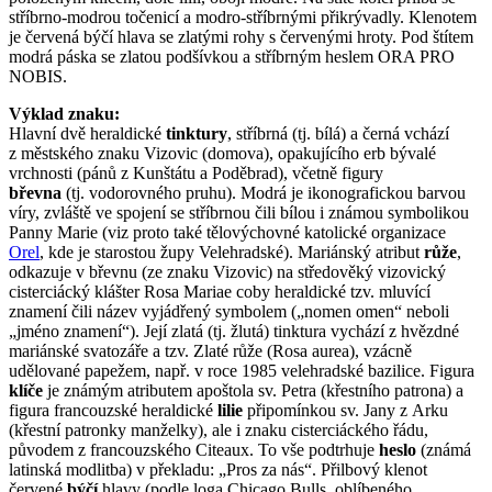
stříbrno-modrou točenicí a modro-stříbrnými přikrývadly. Klenotem
je červená býčí hlava se zlatými rohy s červenými hroty. Pod štítem
modrá páska se zlatou podšívkou a stříbrným heslem ORA PRO
NOBIS.
Výklad znaku:
Hlavní dvě heraldické
tinktury
, stříbrná (tj. bílá) a černá vchází
z městského znaku Vizovic (domova), opakujícího erb bývalé
vrchnosti (pánů z Kunštátu a Poděbrad), včetně figury
břevna
(tj. vodorovného pruhu). Modrá je ikonografickou barvou
víry, zvláště ve spojení se stříbrnou čili bílou i známou symbolikou
Panny Marie (viz proto také tělovýchovné katolické organizace
Orel
, kde je starostou župy Velehradské). Mariánský atribut
růže
,
odkazuje v břevnu (ze znaku Vizovic) na středověký vizovický
cisterciácký klášter Rosa Mariae coby heraldické tzv. mluvící
znamení čili název vyjádřený symbolem („nomen omen“ neboli
„jméno znamení“). Její zlatá (tj. žlutá) tinktura vychází z hvězdné
mariánské svatozáře a tzv. Zlaté růže (Rosa aurea), vzácně
udělované papežem, např. v roce 1985 velehradské bazilice. Figura
klíče
je známým atributem apoštola sv. Petra (křestního patrona) a
figura francouzské heraldické
lilie
připomínkou sv. Jany z Arku
(křestní patronky manželky), ale i znaku cisterciáckého řádu,
původem z francouzského Citeaux. To vše podtrhuje
heslo
(známá
latinská modlitba) v překladu: „Pros za nás“. Přilbový klenot
červené
býčí
hlavy (podle loga Chicago Bulls, oblíbeného