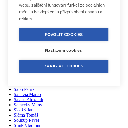
Pačiska Michal
webu, zajištění fungování funkcí ze sociálních
Palíkovi Irena a Martin
médií a ke zlepšení a přizpůsobení obsahu a
Partl Vladimír
Parýzek Ondřej
reklam.
Pařil Dominik
Pazderka Dalibor
Pech Jan
POVOLIT COOKIES
Pernička Břetislav
Peřan Jiří
Piecuch Josef
Nastavení cookies
Pokorný Tomáš
Porkhunova Liubov
Pospieszyński Remigiusz Marek
ZAKÁZAT COOKIES
Profous Miloš
Prokopová Milada
Raška Miroslav
Rutar Oldřich
Sabo Patrik
Sanavia Marco
Salaba Alexandr
Semecký Miloš
Sladký Jan
Sláma Tomáš
Soukup Pavel
Srník Vladimír