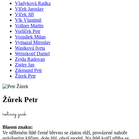
Vladyková Radka
Vlček Jaroslav
Vlček Jiří
Vlk Vlastimil
Vollner Martin
Vorlíček Petr
Vospálek Milan
Vymazal Miroslav
Wasiková Iveta
Weisskopf Daniel
Zejda Radovan
Zigler Jan
Zikmund Petr
Žůrek Petr
Žůrek Petr
rodinný znak
Blason znaku:
Ve stříbrném štítě černé břevno se zlatou růží, provázené nahoře
položeným klíčem, dole lilií, obojí modré. Na štítě kolčí přilba se