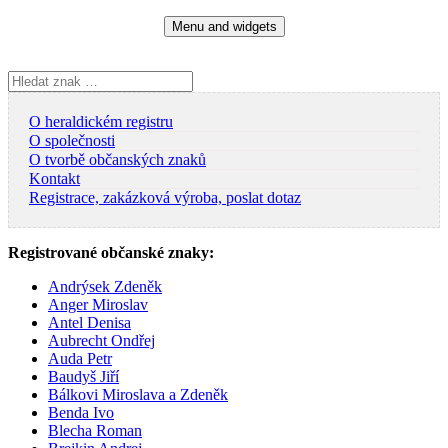
Skip
Menu and widgets
to
content
Vyhledávání
O heraldickém registru
O společnosti
O tvorbě občanských znaků
Kontakt
Registrace, zakázková výroba, poslat dotaz
Registrované občanské znaky:
Andrýsek Zdeněk
Anger Miroslav
Antel Denisa
Aubrecht Ondřej
Auda Petr
Baudyš Jiří
Bálkovi Miroslava a Zdeněk
Benda Ivo
Blecha Roman