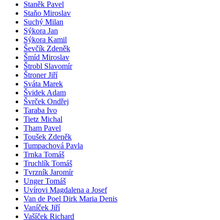
Staněk Pavel
Staňo Miroslav
Suchý Milan
Sýkora Jan
Sýkora Kamil
Ševčík Zdeněk
Šmíd Miroslav
Štrobl Slavomír
Štroner Jiří
Sváta Marek
Švidek Adam
Švrček Ondřej
Taraba Ivo
Tietz Michal
Tham Pavel
Toušek Zdeněk
Tumpachová Pavla
Trnka Tomáš
Truchlík Tomáš
Tvrzník Jaromír
Unger Tomáš
Uvírovi Magdalena a Josef
Van de Poel Dirk Maria Denis
Vaníček Jiří
Vašíček Richard