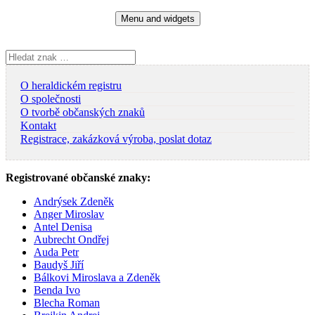
Skip
Menu and widgets
to
content
Vyhledávání
O heraldickém registru
O společnosti
O tvorbě občanských znaků
Kontakt
Registrace, zakázková výroba, poslat dotaz
Registrované občanské znaky:
Andrýsek Zdeněk
Anger Miroslav
Antel Denisa
Aubrecht Ondřej
Auda Petr
Baudyš Jiří
Bálkovi Miroslava a Zdeněk
Benda Ivo
Blecha Roman