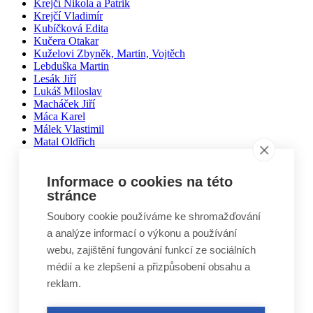
Krejčí Nikola a Patrik
Krejčí Vladimír
Kubíčková Edita
Kučera Otakar
Kuželovi Zbyněk, Martin, Vojtěch
Lebduška Martin
Lesák Jiří
Lukáš Miloslav
Macháček Jiří
Máca Karel
Málek Vlastimil
Matal Oldřich
Matyášek Ivo
Matyskiewiczová Lenka
Mikoláš Zdeněk
Informace o cookies na této
Mikulášek Josef
stránce
Mikuláštíková Petra
Soubory cookie používáme ke shromažďování
Mikyska Jan
Moravec Jiří
a analýze informací o výkonu a používání
Mošna Josef
webu, zajištění fungování funkcí ze sociálních
Nitra Josef
médií a ke zlepšení a přizpůsobení obsahu a
Nohel Marcel
Novák Jakub
reklam.
Novák Luboš
Nový Jindřich