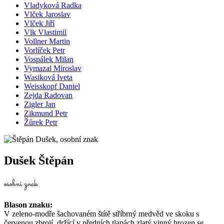
Vladyková Radka
Vlček Jaroslav
Vlček Jiří
Vlk Vlastimil
Vollner Martin
Vorlíček Petr
Vospálek Milan
Vymazal Miroslav
Wasiková Iveta
Weisskopf Daniel
Zejda Radovan
Zigler Jan
Zikmund Petr
Žůrek Petr
Dušek Štěpán
osobní znak
Blason znaku:
V zeleno-modře šachovaném štítě stříbrný medvěd ve skoku s
červenou zbrojí, držící v předních tlapách zlatý vinný hrozen se