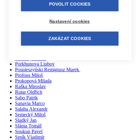
Pačiska Michal
POVOLIT COOKIES
Palíkovi Irena a Martin
Partl Vladimír
Parýzek Ondřej
Nastavení cookies
Pařil Dominik
Pazderka Dalibor
Pech Jan
ZAKÁZAT COOKIES
Pernička Břetislav
Peřan Jiří
Piecuch Josef
Pokorný Tomáš
Porkhunova Liubov
Pospieszyński Remigiusz Marek
Profous Miloš
Prokopová Milada
Raška Miroslav
Rutar Oldřich
Sabo Patrik
Sanavia Marco
Salaba Alexandr
Semecký Miloš
Sladký Jan
Sláma Tomáš
Soukup Pavel
Srník Vladimír