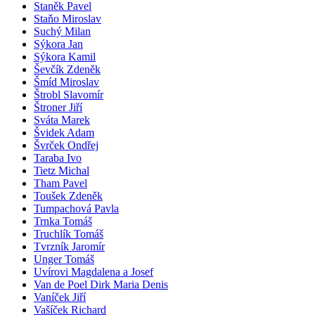
Staněk Pavel
Staňo Miroslav
Suchý Milan
Sýkora Jan
Sýkora Kamil
Ševčík Zdeněk
Šmíd Miroslav
Štrobl Slavomír
Štroner Jiří
Sváta Marek
Švidek Adam
Švrček Ondřej
Taraba Ivo
Tietz Michal
Tham Pavel
Toušek Zdeněk
Tumpachová Pavla
Trnka Tomáš
Truchlík Tomáš
Tvrzník Jaromír
Unger Tomáš
Uvírovi Magdalena a Josef
Van de Poel Dirk Maria Denis
Vaníček Jiří
Vašíček Richard