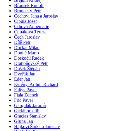
Brejkin Andrej
Břoušek Rudolf
Brunecký Petr
Cechovi Jana a Jaroslav
Cibula Josef
Crhová Annemarie
Cupáková Tereza
Čech Jaroslav
Dítě Petr
Dočkal Milan
Donné Mario
Doskočil Radek
Drahoňovský Petr
Dušek Štěpán
Dvořák Jan
Eder Jan
Evrényi Arthur-Richard
Faltys Pavel
Fiala Zdenek
Fric Pavel
Gargulák Jaromír
Gicklhorn Jiří
Gracias Stanislav
Gruna Jan
Hájkovi Šárka a Jaroslav