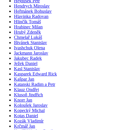
Hejdušek Petr
Hendrych Miroslav
Heřmánek Bohuslav
Hlavinka Radovan
Hlinčík Tomáš
Hrabinec Milan
Hrubý Zdeněk
Chmelař Lukáš
Ištvánek Stanislav
Ivashchuk Olena
Jackmann Jaroslav
Jakubec Radek
Ježek Daniel
Kasl Stanislav
Kasparek Edward Rick
Kašpar Jan
Katanski Radim a Petr
Klauz Ondřej
Klusoň Jindřich
Knorr Jan
Koloušek Jaroslav
Kopecký Michal
Kotas Daniel
Kozák Vladimír
Krčmář Jan