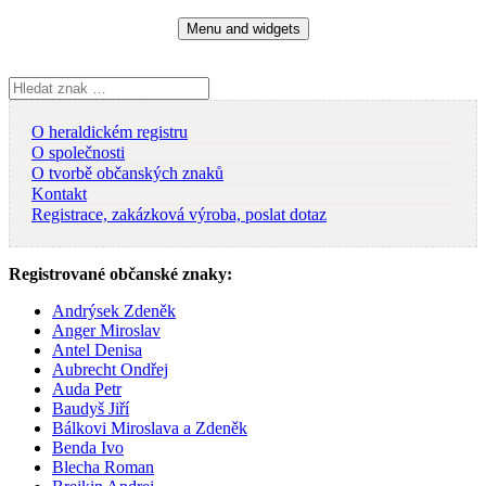
Skip
Menu and widgets
to
content
Vyhledávání
O heraldickém registru
O společnosti
O tvorbě občanských znaků
Kontakt
Registrace, zakázková výroba, poslat dotaz
Registrované občanské znaky:
Andrýsek Zdeněk
Anger Miroslav
Antel Denisa
Aubrecht Ondřej
Auda Petr
Baudyš Jiří
Bálkovi Miroslava a Zdeněk
Benda Ivo
Blecha Roman