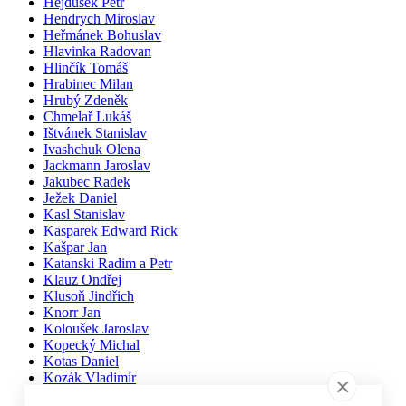
Hejdušek Petr
Hendrych Miroslav
Heřmánek Bohuslav
Hlavinka Radovan
Hlinčík Tomáš
Hrabinec Milan
Hrubý Zdeněk
Chmelař Lukáš
Ištvánek Stanislav
Ivashchuk Olena
Jackmann Jaroslav
Jakubec Radek
Ježek Daniel
Kasl Stanislav
Kasparek Edward Rick
Kašpar Jan
Katanski Radim a Petr
Klauz Ondřej
Klusoň Jindřich
Knorr Jan
Koloušek Jaroslav
Kopecký Michal
Kotas Daniel
Kozák Vladimír
Krčmář Jan