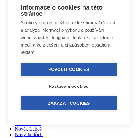
Krejčí Nikola a Patrik
Informace o cookies na této
Krejčí Vladimír
Kubíčková Edita
stránce
Kučera Otakar
Soubory cookie používáme ke shromažďování
Kuželovi Zbyněk, Martin, Vojtěch
Lebduška Martin
a analýze informací o výkonu a používání
Lesák Jiří
webu, zajištění fungování funkcí ze sociálních
Lukáš Miloslav
médií a ke zlepšení a přizpůsobení obsahu a
Macháček Jiří
Máca Karel
reklam.
Málek Vlastimil
Matal Oldřich
Matyášek Ivo
POVOLIT COOKIES
Matyskiewiczová Lenka
Mikoláš Zdeněk
Mikulášek Josef
Nastavení cookies
Mikuláštíková Petra
Mikyska Jan
Moravec Jiří
ZAKÁZAT COOKIES
Mošna Josef
Nitra Josef
Nohel Marcel
Novák Jakub
Novák Luboš
Nový Jindřich