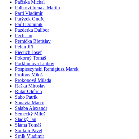
Pačiska Michal
Palíkovi Irena a Martin
Partl Vladimír
Parýzek Ondřej
Pařil Dominik
Pazderka Dalibor
Pech Jan
Pernička Břetislav
Peřan Jiří
Piecuch Josef
Pokorný Tomáš
Porkhunova Liubov
Pospieszyński Remigiusz Marek
Profous Miloš
Prokopová Milada
Raška Miroslav
Rutar Oldřich
Sabo Patrik
Sanavia Marco
Salaba Alexandr
Semecký Miloš
Sladký Jan
Sláma Tomáš
Soukup Pavel
Srník Vladimír