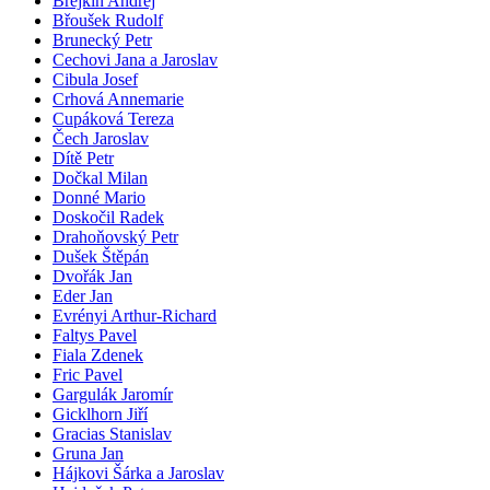
Brejkin Andrej
Břoušek Rudolf
Brunecký Petr
Cechovi Jana a Jaroslav
Cibula Josef
Crhová Annemarie
Cupáková Tereza
Čech Jaroslav
Dítě Petr
Dočkal Milan
Donné Mario
Doskočil Radek
Drahoňovský Petr
Dušek Štěpán
Dvořák Jan
Eder Jan
Evrényi Arthur-Richard
Faltys Pavel
Fiala Zdenek
Fric Pavel
Gargulák Jaromír
Gicklhorn Jiří
Gracias Stanislav
Gruna Jan
Hájkovi Šárka a Jaroslav