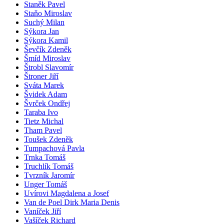
Staněk Pavel
Staňo Miroslav
Suchý Milan
Sýkora Jan
Sýkora Kamil
Ševčík Zdeněk
Šmíd Miroslav
Štrobl Slavomír
Štroner Jiří
Sváta Marek
Švidek Adam
Švrček Ondřej
Taraba Ivo
Tietz Michal
Tham Pavel
Toušek Zdeněk
Tumpachová Pavla
Trnka Tomáš
Truchlík Tomáš
Tvrzník Jaromír
Unger Tomáš
Uvírovi Magdalena a Josef
Van de Poel Dirk Maria Denis
Vaníček Jiří
Vašíček Richard