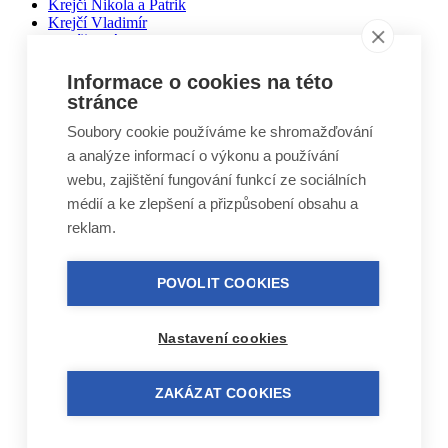
Krejčí Nikola a Patrik
Krejčí Vladimír
Kubíčková Edita
Kučera Otakar
Kuželovi Zbyněk, Martin, Vojtěch
Informace o cookies na této
Lebduška Martin
stránce
Lesák Jiří
Lukáš Miloslav
Soubory cookie používáme ke shromažďování
Macháček Jiří
a analýze informací o výkonu a používání
Máca Karel
webu, zajištění fungování funkcí ze sociálních
Málek Vlastimil
Matal Oldřich
médií a ke zlepšení a přizpůsobení obsahu a
Matyášek Ivo
reklam.
Matyskiewiczová Lenka
Mikoláš Zdeněk
Mikulášek Josef
POVOLIT COOKIES
Mikuláštíková Petra
Mikyska Jan
Moravec Jiří
Nastavení cookies
Mošna Josef
Nitra Josef
Nohel Marcel
ZAKÁZAT COOKIES
Novák Jakub
Novák Luboš
Nový Jindřich