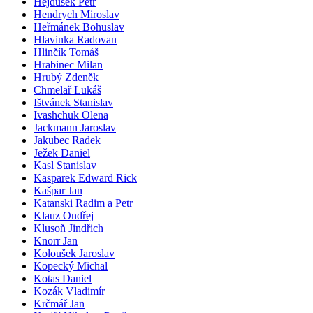
Hejdušek Petr
Hendrych Miroslav
Heřmánek Bohuslav
Hlavinka Radovan
Hlinčík Tomáš
Hrabinec Milan
Hrubý Zdeněk
Chmelař Lukáš
Ištvánek Stanislav
Ivashchuk Olena
Jackmann Jaroslav
Jakubec Radek
Ježek Daniel
Kasl Stanislav
Kasparek Edward Rick
Kašpar Jan
Katanski Radim a Petr
Klauz Ondřej
Klusoň Jindřich
Knorr Jan
Koloušek Jaroslav
Kopecký Michal
Kotas Daniel
Kozák Vladimír
Krčmář Jan