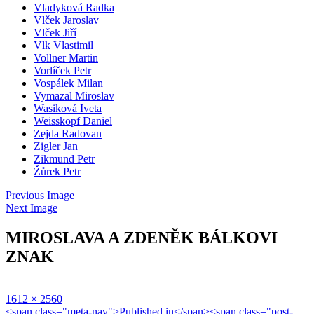
Vladyková Radka
Vlček Jaroslav
Vlček Jiří
Vlk Vlastimil
Vollner Martin
Vorlíček Petr
Vospálek Milan
Vymazal Miroslav
Wasiková Iveta
Weisskopf Daniel
Zejda Radovan
Zigler Jan
Zikmund Petr
Žůrek Petr
Previous Image
Next Image
MIROSLAVA A ZDENĚK BÁLKOVI
ZNAK
Full
1612 × 2560
size
Navigace
<span class="meta-nav">Published in</span><span class="post-