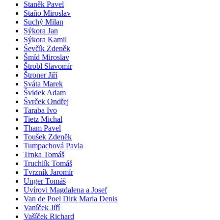
Staněk Pavel
Staňo Miroslav
Suchý Milan
Sýkora Jan
Sýkora Kamil
Ševčík Zdeněk
Šmíd Miroslav
Štrobl Slavomír
Štroner Jiří
Sváta Marek
Švidek Adam
Švrček Ondřej
Taraba Ivo
Tietz Michal
Tham Pavel
Toušek Zdeněk
Tumpachová Pavla
Trnka Tomáš
Truchlík Tomáš
Tvrzník Jaromír
Unger Tomáš
Uvírovi Magdalena a Josef
Van de Poel Dirk Maria Denis
Vaníček Jiří
Vašíček Richard