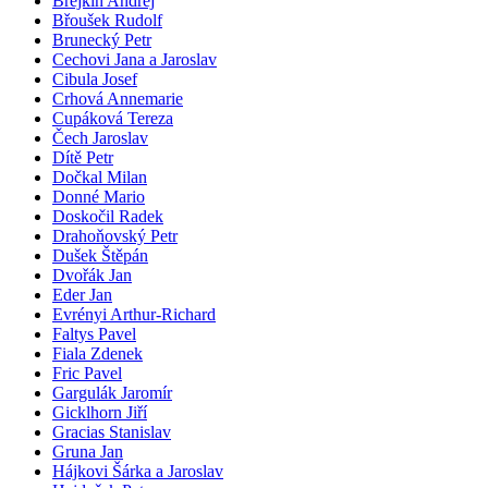
Brejkin Andrej
Břoušek Rudolf
Brunecký Petr
Cechovi Jana a Jaroslav
Cibula Josef
Crhová Annemarie
Cupáková Tereza
Čech Jaroslav
Dítě Petr
Dočkal Milan
Donné Mario
Doskočil Radek
Drahoňovský Petr
Dušek Štěpán
Dvořák Jan
Eder Jan
Evrényi Arthur-Richard
Faltys Pavel
Fiala Zdenek
Fric Pavel
Gargulák Jaromír
Gicklhorn Jiří
Gracias Stanislav
Gruna Jan
Hájkovi Šárka a Jaroslav