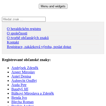
Skip
Menu and widgets
to
content
Vyhledávání
O heraldickém registru
O společnosti
O tvorbě občanských znaků
Kontakt
Registrace, zakázková výroba, poslat dotaz
Registrované občanské znaky:
Andrýsek Zdeněk
Anger Miroslav
Antel Denisa
Aubrecht Ondřej
Auda Petr
Baudyš Jiří
Bálkovi Miroslava a Zdeněk
Benda Ivo
Blecha Roman