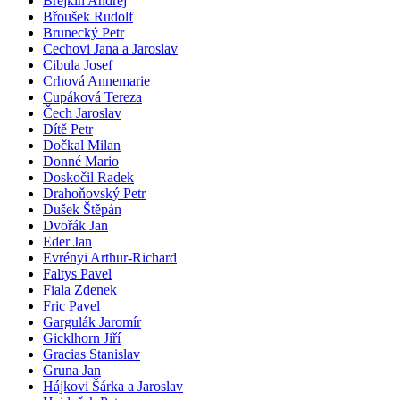
Brejkin Andrej
Břoušek Rudolf
Brunecký Petr
Cechovi Jana a Jaroslav
Cibula Josef
Crhová Annemarie
Cupáková Tereza
Čech Jaroslav
Dítě Petr
Dočkal Milan
Donné Mario
Doskočil Radek
Drahoňovský Petr
Dušek Štěpán
Dvořák Jan
Eder Jan
Evrényi Arthur-Richard
Faltys Pavel
Fiala Zdenek
Fric Pavel
Gargulák Jaromír
Gicklhorn Jiří
Gracias Stanislav
Gruna Jan
Hájkovi Šárka a Jaroslav