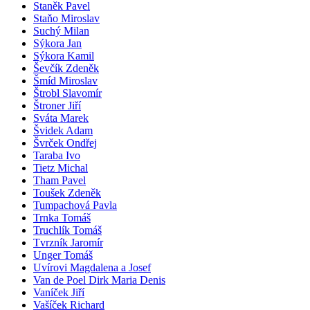
Staněk Pavel
Staňo Miroslav
Suchý Milan
Sýkora Jan
Sýkora Kamil
Ševčík Zdeněk
Šmíd Miroslav
Štrobl Slavomír
Štroner Jiří
Sváta Marek
Švidek Adam
Švrček Ondřej
Taraba Ivo
Tietz Michal
Tham Pavel
Toušek Zdeněk
Tumpachová Pavla
Trnka Tomáš
Truchlík Tomáš
Tvrzník Jaromír
Unger Tomáš
Uvírovi Magdalena a Josef
Van de Poel Dirk Maria Denis
Vaníček Jiří
Vašíček Richard