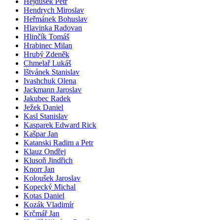
Hejdušek Petr
Hendrych Miroslav
Heřmánek Bohuslav
Hlavinka Radovan
Hlinčík Tomáš
Hrabinec Milan
Hrubý Zdeněk
Chmelař Lukáš
Ištvánek Stanislav
Ivashchuk Olena
Jackmann Jaroslav
Jakubec Radek
Ježek Daniel
Kasl Stanislav
Kasparek Edward Rick
Kašpar Jan
Katanski Radim a Petr
Klauz Ondřej
Klusoň Jindřich
Knorr Jan
Koloušek Jaroslav
Kopecký Michal
Kotas Daniel
Kozák Vladimír
Krčmář Jan