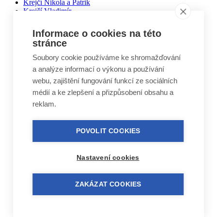
Krejčí Nikola a Patrik
Krejčí Vladimír
Kubíčková Edita
Kučera Otakar
Informace o cookies na této
Kuželovi Zbyněk, Martin, Vojtěch
stránce
Lebduška Martin
Lesák Jiří
Soubory cookie používáme ke shromažďování
Lukáš Miloslav
a analýze informací o výkonu a používání
Macháček Jiří
webu, zajištění fungování funkcí ze sociálních
Máca Karel
Málek Vlastimil
médií a ke zlepšení a přizpůsobení obsahu a
Matal Oldřich
reklam.
Matyášek Ivo
Matyskiewiczová Lenka
Mikoláš Zdeněk
POVOLIT COOKIES
Mikulášek Josef
Mikuláštíková Petra
Mikyska Jan
Nastavení cookies
Moravec Jiří
Mošna Josef
Nitra Josef
ZAKÁZAT COOKIES
Nohel Marcel
Novák Jakub
Novák Luboš
Nový Jindřich