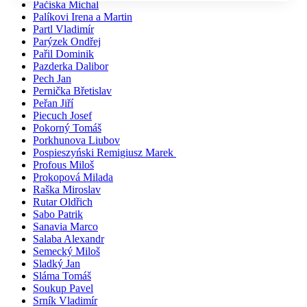
Pačiska Michal
Palíkovi Irena a Martin
Partl Vladimír
Parýzek Ondřej
Pařil Dominik
Pazderka Dalibor
Pech Jan
Pernička Břetislav
Peřan Jiří
Piecuch Josef
Pokorný Tomáš
Porkhunova Liubov
Pospieszyński Remigiusz Marek
Profous Miloš
Prokopová Milada
Raška Miroslav
Rutar Oldřich
Sabo Patrik
Sanavia Marco
Salaba Alexandr
Semecký Miloš
Sladký Jan
Sláma Tomáš
Soukup Pavel
Srník Vladimír