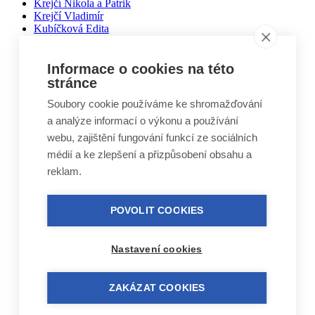
Krejčí Nikola a Patrik
Krejčí Vladimír
Kubíčková Edita
Kučera Otakar
Kuželovi Zbyněk, Martin, Vojtěch
Lebduška Martin
Informace o cookies na této
Lesák Jiří
stránce
Lukáš Miloslav
Soubory cookie používáme ke shromažďování
Macháček Jiří
Máca Karel
a analýze informací o výkonu a používání
Málek Vlastimil
webu, zajištění fungování funkcí ze sociálních
Matal Oldřich
médií a ke zlepšení a přizpůsobení obsahu a
Matyášek Ivo
Matyskiewiczová Lenka
reklam.
Mikoláš Zdeněk
Mikulášek Josef
Mikuláštíková Petra
POVOLIT COOKIES
Mikyska Jan
Moravec Jiří
Mošna Josef
Nastavení cookies
Nitra Josef
Nohel Marcel
Novák Jakub
ZAKÁZAT COOKIES
Novák Luboš
Nový Jindřich