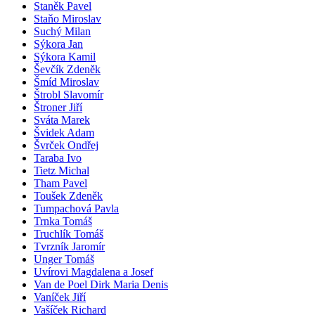
Staněk Pavel
Staňo Miroslav
Suchý Milan
Sýkora Jan
Sýkora Kamil
Ševčík Zdeněk
Šmíd Miroslav
Štrobl Slavomír
Štroner Jiří
Sváta Marek
Švidek Adam
Švrček Ondřej
Taraba Ivo
Tietz Michal
Tham Pavel
Toušek Zdeněk
Tumpachová Pavla
Trnka Tomáš
Truchlík Tomáš
Tvrzník Jaromír
Unger Tomáš
Uvírovi Magdalena a Josef
Van de Poel Dirk Maria Denis
Vaníček Jiří
Vašíček Richard