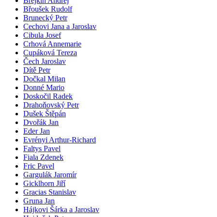
Brejkin Andrej
Břoušek Rudolf
Brunecký Petr
Cechovi Jana a Jaroslav
Cibula Josef
Crhová Annemarie
Cupáková Tereza
Čech Jaroslav
Dítě Petr
Dočkal Milan
Donné Mario
Doskočil Radek
Drahoňovský Petr
Dušek Štěpán
Dvořák Jan
Eder Jan
Evrényi Arthur-Richard
Faltys Pavel
Fiala Zdenek
Fric Pavel
Gargulák Jaromír
Gicklhorn Jiří
Gracias Stanislav
Gruna Jan
Hájkovi Šárka a Jaroslav