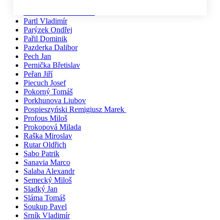
Pačiska Michal
Palíkovi Irena a Martin
Partl Vladimír
Parýzek Ondřej
Pařil Dominik
Pazderka Dalibor
Pech Jan
Pernička Břetislav
Peřan Jiří
Piecuch Josef
Pokorný Tomáš
Porkhunova Liubov
Pospieszyński Remigiusz Marek
Profous Miloš
Prokopová Milada
Raška Miroslav
Rutar Oldřich
Sabo Patrik
Sanavia Marco
Salaba Alexandr
Semecký Miloš
Sladký Jan
Sláma Tomáš
Soukup Pavel
Srník Vladimír