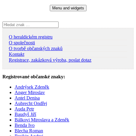
Skip
Menu and widgets
to
content
Vyhledávání
O heraldickém registru
O společnosti
O tvorbě občanských znaků
Kontakt
Registrace, zakázková výroba, poslat dotaz
Registrované občanské znaky:
Andrýsek Zdeněk
Anger Miroslav
Antel Denisa
Aubrecht Ondřej
Auda Petr
Baudyš Jiří
Bálkovi Miroslava a Zdeněk
Benda Ivo
Blecha Roman