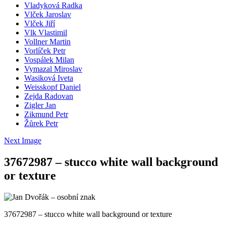
Vladyková Radka
Vlček Jaroslav
Vlček Jiří
Vlk Vlastimil
Vollner Martin
Vorlíček Petr
Vospálek Milan
Vymazal Miroslav
Wasiková Iveta
Weisskopf Daniel
Zejda Radovan
Zigler Jan
Zikmund Petr
Žůrek Petr
Next Image
37672987 – stucco white wall background
or texture
37672987 – stucco white wall background or texture