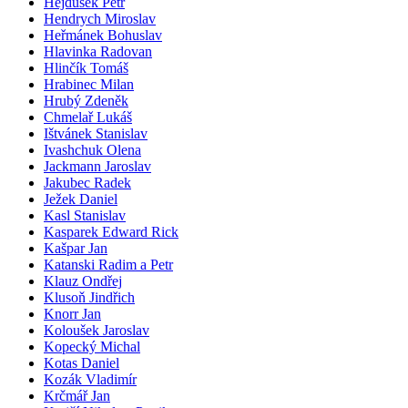
Hejdušek Petr
Hendrych Miroslav
Heřmánek Bohuslav
Hlavinka Radovan
Hlinčík Tomáš
Hrabinec Milan
Hrubý Zdeněk
Chmelař Lukáš
Ištvánek Stanislav
Ivashchuk Olena
Jackmann Jaroslav
Jakubec Radek
Ježek Daniel
Kasl Stanislav
Kasparek Edward Rick
Kašpar Jan
Katanski Radim a Petr
Klauz Ondřej
Klusoň Jindřich
Knorr Jan
Koloušek Jaroslav
Kopecký Michal
Kotas Daniel
Kozák Vladimír
Krčmář Jan