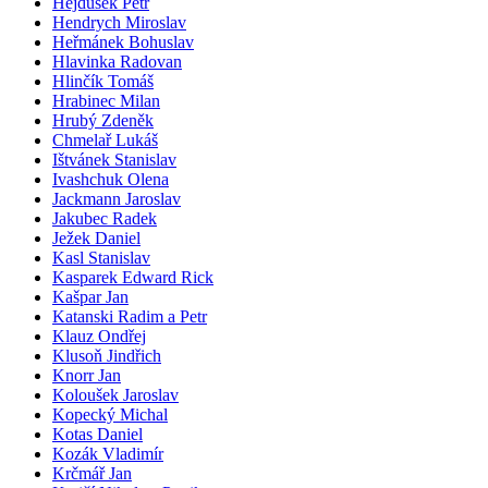
Hejdušek Petr
Hendrych Miroslav
Heřmánek Bohuslav
Hlavinka Radovan
Hlinčík Tomáš
Hrabinec Milan
Hrubý Zdeněk
Chmelař Lukáš
Ištvánek Stanislav
Ivashchuk Olena
Jackmann Jaroslav
Jakubec Radek
Ježek Daniel
Kasl Stanislav
Kasparek Edward Rick
Kašpar Jan
Katanski Radim a Petr
Klauz Ondřej
Klusoň Jindřich
Knorr Jan
Koloušek Jaroslav
Kopecký Michal
Kotas Daniel
Kozák Vladimír
Krčmář Jan