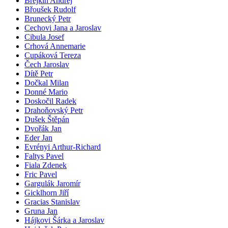
Brejkin Andrej
Břoušek Rudolf
Brunecký Petr
Cechovi Jana a Jaroslav
Cibula Josef
Crhová Annemarie
Cupáková Tereza
Čech Jaroslav
Dítě Petr
Dočkal Milan
Donné Mario
Doskočil Radek
Drahoňovský Petr
Dušek Štěpán
Dvořák Jan
Eder Jan
Evrényi Arthur-Richard
Faltys Pavel
Fiala Zdenek
Fric Pavel
Gargulák Jaromír
Gicklhorn Jiří
Gracias Stanislav
Gruna Jan
Hájkovi Šárka a Jaroslav