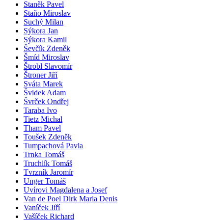
Staněk Pavel
Staňo Miroslav
Suchý Milan
Sýkora Jan
Sýkora Kamil
Ševčík Zdeněk
Šmíd Miroslav
Štrobl Slavomír
Štroner Jiří
Sváta Marek
Švidek Adam
Švrček Ondřej
Taraba Ivo
Tietz Michal
Tham Pavel
Toušek Zdeněk
Tumpachová Pavla
Trnka Tomáš
Truchlík Tomáš
Tvrzník Jaromír
Unger Tomáš
Uvírovi Magdalena a Josef
Van de Poel Dirk Maria Denis
Vaníček Jiří
Vašíček Richard