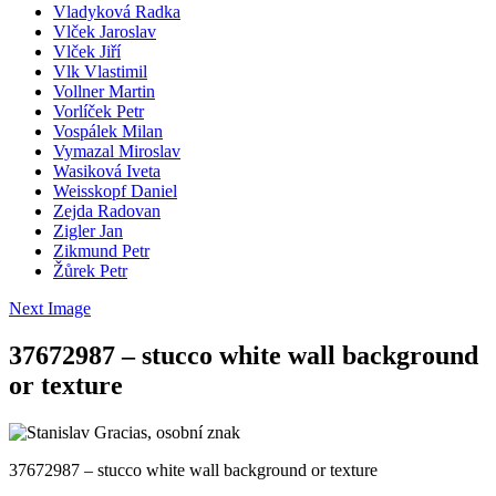
Vladyková Radka
Vlček Jaroslav
Vlček Jiří
Vlk Vlastimil
Vollner Martin
Vorlíček Petr
Vospálek Milan
Vymazal Miroslav
Wasiková Iveta
Weisskopf Daniel
Zejda Radovan
Zigler Jan
Zikmund Petr
Žůrek Petr
Next Image
37672987 – stucco white wall background
or texture
37672987 – stucco white wall background or texture