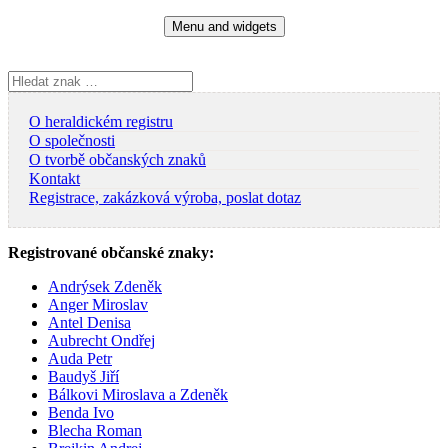
Skip
Menu and widgets
to
content
Vyhledávání
O heraldickém registru
O společnosti
O tvorbě občanských znaků
Kontakt
Registrace, zakázková výroba, poslat dotaz
Registrované občanské znaky:
Andrýsek Zdeněk
Anger Miroslav
Antel Denisa
Aubrecht Ondřej
Auda Petr
Baudyš Jiří
Bálkovi Miroslava a Zdeněk
Benda Ivo
Blecha Roman