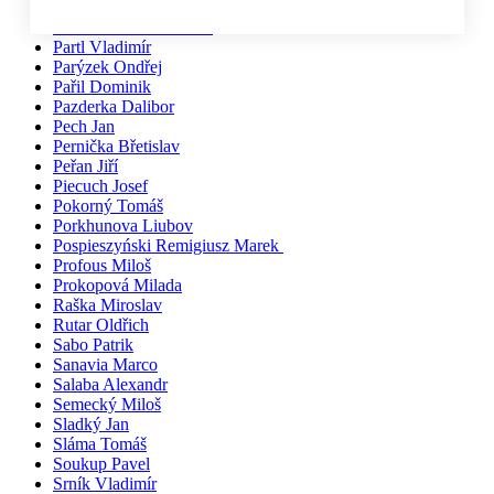
Pačiska Michal
Palíkovi Irena a Martin
Partl Vladimír
Parýzek Ondřej
Pařil Dominik
Pazderka Dalibor
Pech Jan
Pernička Břetislav
Peřan Jiří
Piecuch Josef
Pokorný Tomáš
Porkhunova Liubov
Pospieszyński Remigiusz Marek
Profous Miloš
Prokopová Milada
Raška Miroslav
Rutar Oldřich
Sabo Patrik
Sanavia Marco
Salaba Alexandr
Semecký Miloš
Sladký Jan
Sláma Tomáš
Soukup Pavel
Srník Vladimír