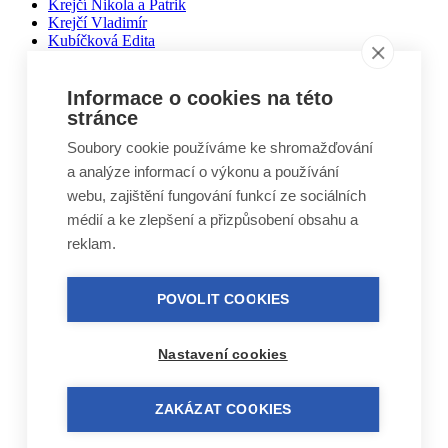
Krejčí Nikola a Patrik
Krejčí Vladimír
Kubíčková Edita
Kučera Otakar
Kuželovi Zbyněk, Martin, Vojtěch
Lebduška Martin
Informace o cookies na této
Lesák Jiří
stránce
Lukáš Miloslav
Soubory cookie používáme ke shromažďování
Macháček Jiří
Máca Karel
a analýze informací o výkonu a používání
Málek Vlastimil
webu, zajištění fungování funkcí ze sociálních
Matal Oldřich
médií a ke zlepšení a přizpůsobení obsahu a
Matyášek Ivo
Matyskiewiczová Lenka
reklam.
Mikoláš Zdeněk
Mikulášek Josef
Mikuláštíková Petra
POVOLIT COOKIES
Mikyska Jan
Moravec Jiří
Mošna Josef
Nastavení cookies
Nitra Josef
Nohel Marcel
Novák Jakub
ZAKÁZAT COOKIES
Novák Luboš
Nový Jindřich