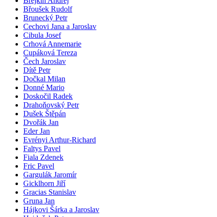
Brejkin Andrej
Břoušek Rudolf
Brunecký Petr
Cechovi Jana a Jaroslav
Cibula Josef
Crhová Annemarie
Cupáková Tereza
Čech Jaroslav
Dítě Petr
Dočkal Milan
Donné Mario
Doskočil Radek
Drahoňovský Petr
Dušek Štěpán
Dvořák Jan
Eder Jan
Evrényi Arthur-Richard
Faltys Pavel
Fiala Zdenek
Fric Pavel
Gargulák Jaromír
Gicklhorn Jiří
Gracias Stanislav
Gruna Jan
Hájkovi Šárka a Jaroslav