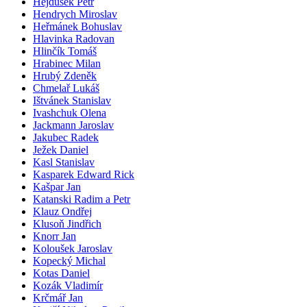
Hejdušek Petr
Hendrych Miroslav
Heřmánek Bohuslav
Hlavinka Radovan
Hlinčík Tomáš
Hrabinec Milan
Hrubý Zdeněk
Chmelař Lukáš
Ištvánek Stanislav
Ivashchuk Olena
Jackmann Jaroslav
Jakubec Radek
Ježek Daniel
Kasl Stanislav
Kasparek Edward Rick
Kašpar Jan
Katanski Radim a Petr
Klauz Ondřej
Klusoň Jindřich
Knorr Jan
Koloušek Jaroslav
Kopecký Michal
Kotas Daniel
Kozák Vladimír
Krčmář Jan