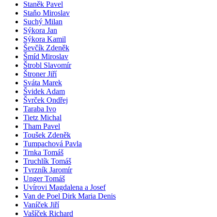
Staněk Pavel
Staňo Miroslav
Suchý Milan
Sýkora Jan
Sýkora Kamil
Ševčík Zdeněk
Šmíd Miroslav
Štrobl Slavomír
Štroner Jiří
Sváta Marek
Švidek Adam
Švrček Ondřej
Taraba Ivo
Tietz Michal
Tham Pavel
Toušek Zdeněk
Tumpachová Pavla
Trnka Tomáš
Truchlík Tomáš
Tvrzník Jaromír
Unger Tomáš
Uvírovi Magdalena a Josef
Van de Poel Dirk Maria Denis
Vaníček Jiří
Vašíček Richard