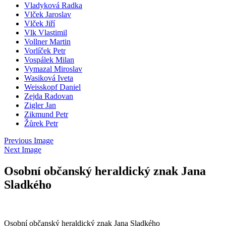
Vladyková Radka
Vlček Jaroslav
Vlček Jiří
Vlk Vlastimil
Vollner Martin
Vorlíček Petr
Vospálek Milan
Vymazal Miroslav
Wasiková Iveta
Weisskopf Daniel
Zejda Radovan
Zigler Jan
Zikmund Petr
Žůrek Petr
Previous Image
Next Image
Osobní občanský heraldický znak Jana
Sladkého
Osobní občanský heraldický znak Jana Sladkého