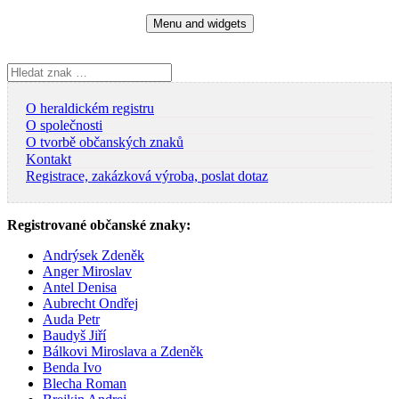
Skip
Menu and widgets
to
content
Vyhledávání
O heraldickém registru
O společnosti
O tvorbě občanských znaků
Kontakt
Registrace, zakázková výroba, poslat dotaz
Registrované občanské znaky:
Andrýsek Zdeněk
Anger Miroslav
Antel Denisa
Aubrecht Ondřej
Auda Petr
Baudyš Jiří
Bálkovi Miroslava a Zdeněk
Benda Ivo
Blecha Roman