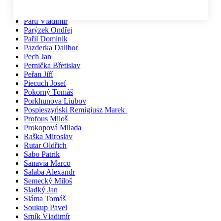
Pačiska Michal
Palíkovi Irena a Martin
Partl Vladimír
Parýzek Ondřej
Pařil Dominik
Pazderka Dalibor
Pech Jan
Pernička Břetislav
Peřan Jiří
Piecuch Josef
Pokorný Tomáš
Porkhunova Liubov
Pospieszyński Remigiusz Marek
Profous Miloš
Prokopová Milada
Raška Miroslav
Rutar Oldřich
Sabo Patrik
Sanavia Marco
Salaba Alexandr
Semecký Miloš
Sladký Jan
Sláma Tomáš
Soukup Pavel
Srník Vladimír