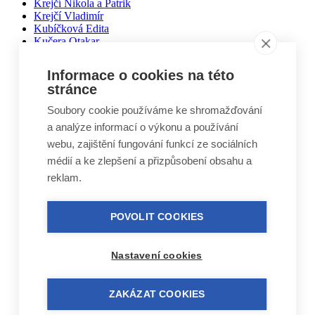
Krejčí Nikola a Patrik
Krejčí Vladimír
Kubíčková Edita
Kučera Otakar
Kuželovi Zbyněk, Martin, Vojtěch
Lebduška Martin
Informace o cookies na této
Lesák Jiří
stránce
Lukáš Miloslav
Macháček Jiří
Soubory cookie používáme ke shromažďování
Máca Karel
a analýze informací o výkonu a používání
Málek Vlastimil
Matal Oldřich
webu, zajištění fungování funkcí ze sociálních
Matyášek Ivo
médií a ke zlepšení a přizpůsobení obsahu a
Matyskiewiczová Lenka
reklam.
Mikoláš Zdeněk
Mikulášek Josef
Mikuláštíková Petra
POVOLIT COOKIES
Mikyska Jan
Moravec Jiří
Mošna Josef
Nitra Josef
Nastavení cookies
Nohel Marcel
Novák Jakub
Novák Luboš
ZAKÁZAT COOKIES
Nový Jindřich