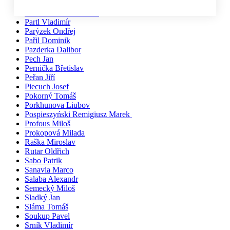
Pačiska Michal
Palíkovi Irena a Martin
Partl Vladimír
Parýzek Ondřej
Pařil Dominik
Pazderka Dalibor
Pech Jan
Pernička Břetislav
Peřan Jiří
Piecuch Josef
Pokorný Tomáš
Porkhunova Liubov
Pospieszyński Remigiusz Marek
Profous Miloš
Prokopová Milada
Raška Miroslav
Rutar Oldřich
Sabo Patrik
Sanavia Marco
Salaba Alexandr
Semecký Miloš
Sladký Jan
Sláma Tomáš
Soukup Pavel
Srník Vladimír