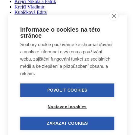
Krejčí Nikola a Patrik
Krejčí Vladimír
Kubíčková Edita
Kučera Otakar
Kuželovi Zbyněk, Martin, Vojtěch
Lebduška Martin
Informace o cookies na této
Lesák Jiří
stránce
Lukáš Miloslav
Soubory cookie používáme ke shromažďování
Macháček Jiří
Máca Karel
a analýze informací o výkonu a používání
Málek Vlastimil
webu, zajištění fungování funkcí ze sociálních
Matal Oldřich
médií a ke zlepšení a přizpůsobení obsahu a
Matyášek Ivo
Matyskiewiczová Lenka
reklam.
Mikoláš Zdeněk
Mikulášek Josef
Mikuláštíková Petra
POVOLIT COOKIES
Mikyska Jan
Moravec Jiří
Mošna Josef
Nastavení cookies
Nitra Josef
Nohel Marcel
Novák Jakub
ZAKÁZAT COOKIES
Novák Luboš
Nový Jindřich