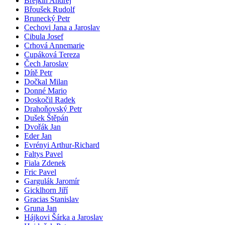
Brejkin Andrej
Břoušek Rudolf
Brunecký Petr
Cechovi Jana a Jaroslav
Cibula Josef
Crhová Annemarie
Cupáková Tereza
Čech Jaroslav
Dítě Petr
Dočkal Milan
Donné Mario
Doskočil Radek
Drahoňovský Petr
Dušek Štěpán
Dvořák Jan
Eder Jan
Evrényi Arthur-Richard
Faltys Pavel
Fiala Zdenek
Fric Pavel
Gargulák Jaromír
Gicklhorn Jiří
Gracias Stanislav
Gruna Jan
Hájkovi Šárka a Jaroslav