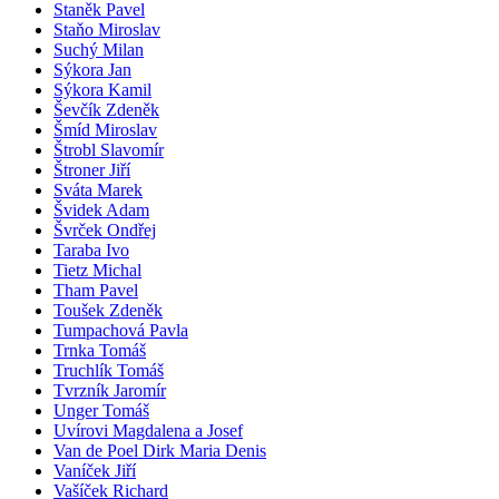
Staněk Pavel
Staňo Miroslav
Suchý Milan
Sýkora Jan
Sýkora Kamil
Ševčík Zdeněk
Šmíd Miroslav
Štrobl Slavomír
Štroner Jiří
Sváta Marek
Švidek Adam
Švrček Ondřej
Taraba Ivo
Tietz Michal
Tham Pavel
Toušek Zdeněk
Tumpachová Pavla
Trnka Tomáš
Truchlík Tomáš
Tvrzník Jaromír
Unger Tomáš
Uvírovi Magdalena a Josef
Van de Poel Dirk Maria Denis
Vaníček Jiří
Vašíček Richard