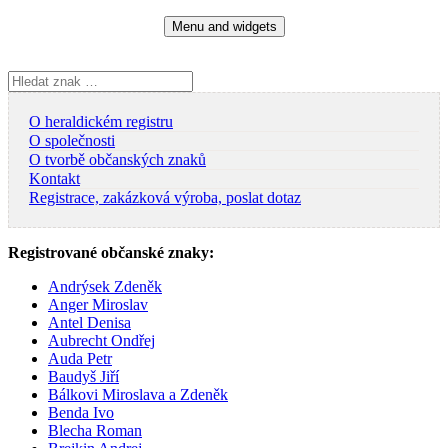
Skip
Menu and widgets
to
content
Vyhledávání
O heraldickém registru
O společnosti
O tvorbě občanských znaků
Kontakt
Registrace, zakázková výroba, poslat dotaz
Registrované občanské znaky:
Andrýsek Zdeněk
Anger Miroslav
Antel Denisa
Aubrecht Ondřej
Auda Petr
Baudyš Jiří
Bálkovi Miroslava a Zdeněk
Benda Ivo
Blecha Roman