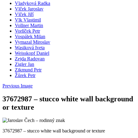
Vladyková Radka
Vlček Jaroslav
Vlček Jiří
Vlk Vlastimil
Vollner Martin
Vorlíček Petr
Vospálek Milan
Vymazal Miroslav
Wasiková Iveta
Weisskopf Daniel
Zejda Radovan
Zigler Jan
Zikmund Petr
Žůrek Petr
Previous Image
37672987 – stucco white wall background
or texture
37672987 – stucco white wall background or texture