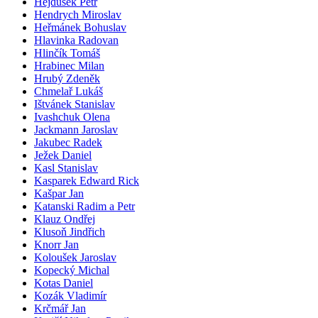
Hejdušek Petr
Hendrych Miroslav
Heřmánek Bohuslav
Hlavinka Radovan
Hlinčík Tomáš
Hrabinec Milan
Hrubý Zdeněk
Chmelař Lukáš
Ištvánek Stanislav
Ivashchuk Olena
Jackmann Jaroslav
Jakubec Radek
Ježek Daniel
Kasl Stanislav
Kasparek Edward Rick
Kašpar Jan
Katanski Radim a Petr
Klauz Ondřej
Klusoň Jindřich
Knorr Jan
Koloušek Jaroslav
Kopecký Michal
Kotas Daniel
Kozák Vladimír
Krčmář Jan