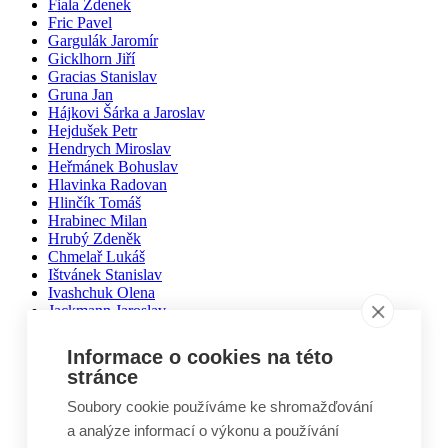
Fiala Zdenek
Fric Pavel
Gargulák Jaromír
Gicklhorn Jiří
Gracias Stanislav
Gruna Jan
Hájkovi Šárka a Jaroslav
Hejdušek Petr
Hendrych Miroslav
Heřmánek Bohuslav
Hlavinka Radovan
Hlinčík Tomáš
Hrabinec Milan
Hrubý Zdeněk
Chmelař Lukáš
Ištvánek Stanislav
Ivashchuk Olena
Jackmann Jaroslav
Jakubec Radek
Ježek Daniel
Informace o cookies na této
Kasl Stanislav
stránce
Kasparek Edward Rick
Kašpar Jan
Soubory cookie používáme ke shromažďování
Katanski Radim a Petr
a analýze informací o výkonu a používání
Klauz Ondřej