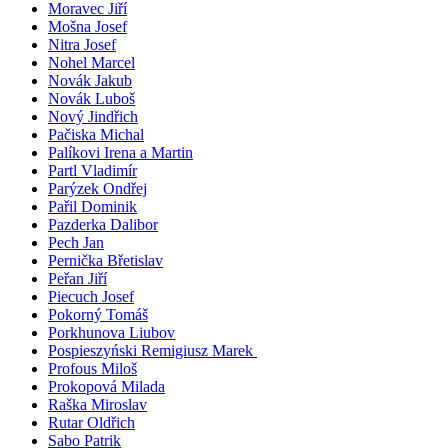
Moravec Jiří
Mošna Josef
Nitra Josef
Nohel Marcel
Novák Jakub
Novák Luboš
Nový Jindřich
Pačiska Michal
Palíkovi Irena a Martin
Partl Vladimír
Parýzek Ondřej
Pařil Dominik
Pazderka Dalibor
Pech Jan
Pernička Břetislav
Peřan Jiří
Piecuch Josef
Pokorný Tomáš
Porkhunova Liubov
Pospieszyński Remigiusz Marek
Profous Miloš
Prokopová Milada
Raška Miroslav
Rutar Oldřich
Sabo Patrik