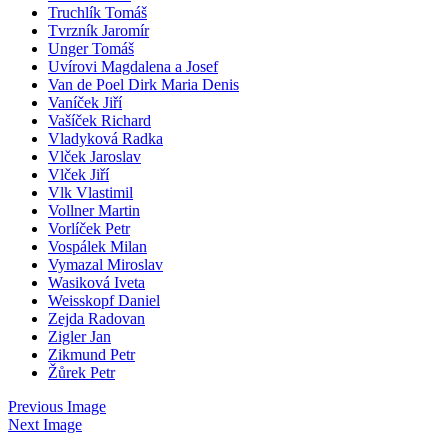
Truchlík Tomáš
Tvrzník Jaromír
Unger Tomáš
Uvírovi Magdalena a Josef
Van de Poel Dirk Maria Denis
Vaníček Jiří
Vašíček Richard
Vladyková Radka
Vlček Jaroslav
Vlček Jiří
Vlk Vlastimil
Vollner Martin
Vorlíček Petr
Vospálek Milan
Vymazal Miroslav
Wasiková Iveta
Weisskopf Daniel
Zejda Radovan
Zigler Jan
Zikmund Petr
Žůrek Petr
Previous Image
Next Image