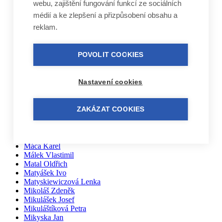
webu, zajištění fungování funkcí ze sociálních
Klusoň Jindřich
Knorr Jan
médií a ke zlepšení a přizpůsobení obsahu a
Koloušek Jaroslav
reklam.
Kopecký Michal
Kotas Daniel
Kozák Vladimír
POVOLIT COOKIES
Krčmář Jan
Krejčí Nikola a Patrik
Krejčí Vladimír
Nastavení cookies
Kubíčková Edita
Kučera Otakar
Kuželovi Zbyněk, Martin, Vojtěch
ZAKÁZAT COOKIES
Lebduška Martin
Lesák Jiří
Lukáš Miloslav
Macháček Jiří
Máca Karel
Málek Vlastimil
Matal Oldřich
Matyášek Ivo
Matyskiewiczová Lenka
Mikoláš Zdeněk
Mikulášek Josef
Mikuláštíková Petra
Mikyska Jan