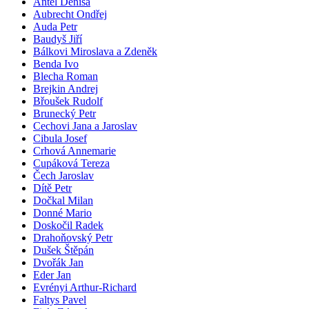
Antel Denisa
Aubrecht Ondřej
Auda Petr
Baudyš Jiří
Bálkovi Miroslava a Zdeněk
Benda Ivo
Blecha Roman
Brejkin Andrej
Břoušek Rudolf
Brunecký Petr
Cechovi Jana a Jaroslav
Cibula Josef
Crhová Annemarie
Cupáková Tereza
Čech Jaroslav
Dítě Petr
Dočkal Milan
Donné Mario
Doskočil Radek
Drahoňovský Petr
Dušek Štěpán
Dvořák Jan
Eder Jan
Evrényi Arthur-Richard
Faltys Pavel