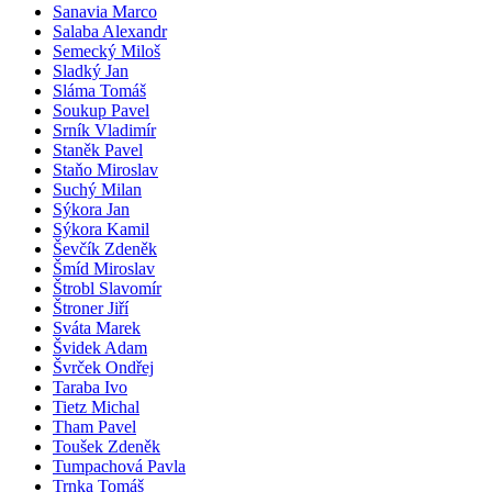
Sanavia Marco
Salaba Alexandr
Semecký Miloš
Sladký Jan
Sláma Tomáš
Soukup Pavel
Srník Vladimír
Staněk Pavel
Staňo Miroslav
Suchý Milan
Sýkora Jan
Sýkora Kamil
Ševčík Zdeněk
Šmíd Miroslav
Štrobl Slavomír
Štroner Jiří
Sváta Marek
Švidek Adam
Švrček Ondřej
Taraba Ivo
Tietz Michal
Tham Pavel
Toušek Zdeněk
Tumpachová Pavla
Trnka Tomáš