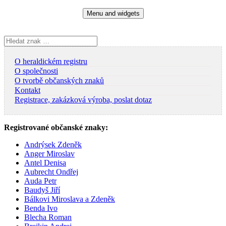
Skip
Menu and widgets
to
content
Vyhledávání
O heraldickém registru
O společnosti
O tvorbě občanských znaků
Kontakt
Registrace, zakázková výroba, poslat dotaz
Registrované občanské znaky:
Andrýsek Zdeněk
Anger Miroslav
Antel Denisa
Aubrecht Ondřej
Auda Petr
Baudyš Jiří
Bálkovi Miroslava a Zdeněk
Benda Ivo
Blecha Roman