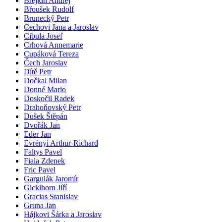
Brejkin Andrej
Břoušek Rudolf
Brunecký Petr
Cechovi Jana a Jaroslav
Cibula Josef
Crhová Annemarie
Cupáková Tereza
Čech Jaroslav
Dítě Petr
Dočkal Milan
Donné Mario
Doskočil Radek
Drahoňovský Petr
Dušek Štěpán
Dvořák Jan
Eder Jan
Evrényi Arthur-Richard
Faltys Pavel
Fiala Zdenek
Fric Pavel
Gargulák Jaromír
Gicklhorn Jiří
Gracias Stanislav
Gruna Jan
Hájkovi Šárka a Jaroslav