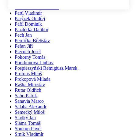
Pačiska Michal
Palíkovi Irena a Martin
Partl Vladimír
Parýzek Ondřej
Pařil Dominik
Pazderka Dalibor
Pech Jan
Pernička Břetislav
Peřan Jiří
Piecuch Josef
Pokorný Tomáš
Porkhunova Liubov
Pospieszyński Remigiusz Marek
Profous Miloš
Prokopová Milada
Raška Miroslav
Rutar Oldřich
Sabo Patrik
Sanavia Marco
Salaba Alexandr
Semecký Miloš
Sladký Jan
Sláma Tomáš
Soukup Pavel
Srník Vladimír