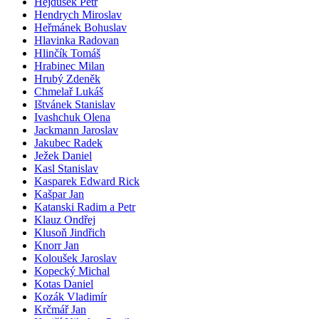
Hejdušek Petr
Hendrych Miroslav
Heřmánek Bohuslav
Hlavinka Radovan
Hlinčík Tomáš
Hrabinec Milan
Hrubý Zdeněk
Chmelař Lukáš
Ištvánek Stanislav
Ivashchuk Olena
Jackmann Jaroslav
Jakubec Radek
Ježek Daniel
Kasl Stanislav
Kasparek Edward Rick
Kašpar Jan
Katanski Radim a Petr
Klauz Ondřej
Klusoň Jindřich
Knorr Jan
Koloušek Jaroslav
Kopecký Michal
Kotas Daniel
Kozák Vladimír
Krčmář Jan