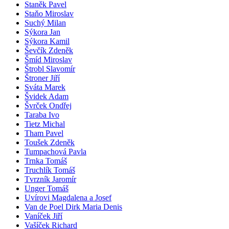
Staněk Pavel
Staňo Miroslav
Suchý Milan
Sýkora Jan
Sýkora Kamil
Ševčík Zdeněk
Šmíd Miroslav
Štrobl Slavomír
Štroner Jiří
Sváta Marek
Švidek Adam
Švrček Ondřej
Taraba Ivo
Tietz Michal
Tham Pavel
Toušek Zdeněk
Tumpachová Pavla
Trnka Tomáš
Truchlík Tomáš
Tvrzník Jaromír
Unger Tomáš
Uvírovi Magdalena a Josef
Van de Poel Dirk Maria Denis
Vaníček Jiří
Vašíček Richard