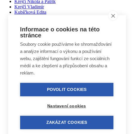
Krejčí Nikola a Patrik
Krejčí Vladimír
Kubíčková Edita
Kučera Otakar
Kuželovi Zbyněk, Martin, Vojtěch
Lebduška Martin
Informace o cookies na této
Lesák Jiří
stránce
Lukáš Miloslav
Soubory cookie používáme ke shromažďování
Macháček Jiří
Máca Karel
a analýze informací o výkonu a používání
Málek Vlastimil
webu, zajištění fungování funkcí ze sociálních
Matal Oldřich
médií a ke zlepšení a přizpůsobení obsahu a
Matyášek Ivo
Matyskiewiczová Lenka
reklam.
Mikoláš Zdeněk
Mikulášek Josef
Mikuláštíková Petra
POVOLIT COOKIES
Mikyska Jan
Moravec Jiří
Mošna Josef
Nastavení cookies
Nitra Josef
Nohel Marcel
Novák Jakub
ZAKÁZAT COOKIES
Novák Luboš
Nový Jindřich