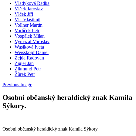
Vladyková Radka
Vlček Jaroslav
Vlček Jiří
Vlk Vlastimil
Vollner Martin
Vorlíček Petr
Vospálek Milan
Vymazal Miroslav
Wasiková Iveta
Weisskopf Daniel
Zejda Radovan
Zigler Jan
Zikmund Petr
Žůrek Petr
Previous Image
Osobní občanský heraldický znak Kamila
Sýkory.
Osobní občanský heraldický znak Kamila Sýkory.