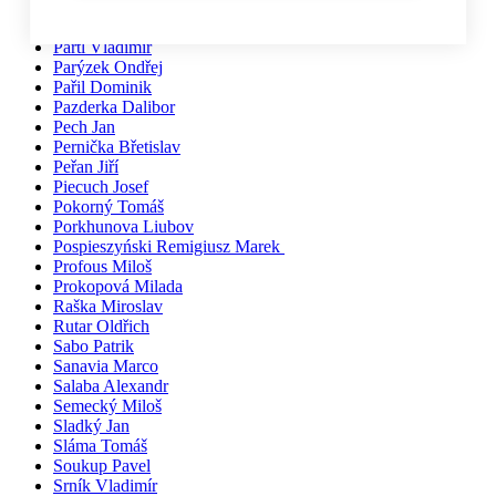
Pačiska Michal
Palíkovi Irena a Martin
Partl Vladimír
Parýzek Ondřej
Pařil Dominik
Pazderka Dalibor
Pech Jan
Pernička Břetislav
Peřan Jiří
Piecuch Josef
Pokorný Tomáš
Porkhunova Liubov
Pospieszyński Remigiusz Marek
Profous Miloš
Prokopová Milada
Raška Miroslav
Rutar Oldřich
Sabo Patrik
Sanavia Marco
Salaba Alexandr
Semecký Miloš
Sladký Jan
Sláma Tomáš
Soukup Pavel
Srník Vladimír