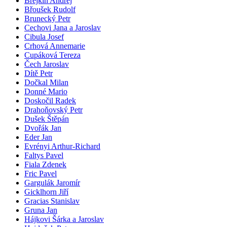
Brejkin Andrej
Břoušek Rudolf
Brunecký Petr
Cechovi Jana a Jaroslav
Cibula Josef
Crhová Annemarie
Cupáková Tereza
Čech Jaroslav
Dítě Petr
Dočkal Milan
Donné Mario
Doskočil Radek
Drahoňovský Petr
Dušek Štěpán
Dvořák Jan
Eder Jan
Evrényi Arthur-Richard
Faltys Pavel
Fiala Zdenek
Fric Pavel
Gargulák Jaromír
Gicklhorn Jiří
Gracias Stanislav
Gruna Jan
Hájkovi Šárka a Jaroslav