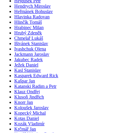
Hejdušek Petr
Hendrych Miroslav
Heřmánek Bohuslav
Hlavinka Radovan
Hlinčík Tomáš
Hrabinec Milan
Hrubý Zdeněk
Chmelař Lukáš
Ištvánek Stanislav
Ivashchuk Olena
Jackmann Jaroslav
Jakubec Radek
Ježek Daniel
Kasl Stanislav
Kasparek Edward Rick
Kašpar Jan
Katanski Radim a Petr
Klauz Ondřej
Klusoň Jindřich
Knorr Jan
Koloušek Jaroslav
Kopecký Michal
Kotas Daniel
Kozák Vladimír
Krčmář Jan