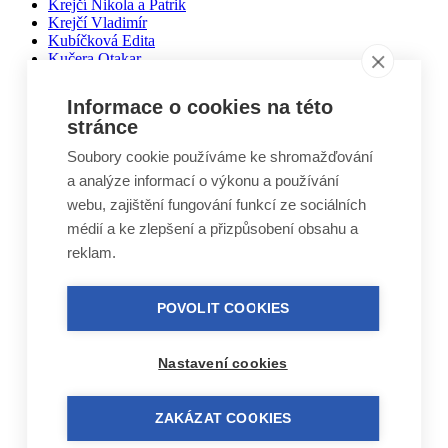
Krejčí Nikola a Patrik
Krejčí Vladimír
Kubíčková Edita
Kučera Otakar
Kuželovi Zbyněk, Martin, Vojtěch
Lebduška Martin
Informace o cookies na této
Lesák Jiří
stránce
Lukáš Miloslav
Macháček Jiří
Soubory cookie používáme ke shromažďování
Máca Karel
a analýze informací o výkonu a používání
Málek Vlastimil
Matal Oldřich
webu, zajištění fungování funkcí ze sociálních
Matyášek Ivo
médií a ke zlepšení a přizpůsobení obsahu a
Matyskiewiczová Lenka
reklam.
Mikoláš Zdeněk
Mikulášek Josef
Mikuláštíková Petra
POVOLIT COOKIES
Mikyska Jan
Moravec Jiří
Mošna Josef
Nitra Josef
Nastavení cookies
Nohel Marcel
Novák Jakub
Novák Luboš
ZAKÁZAT COOKIES
Nový Jindřich