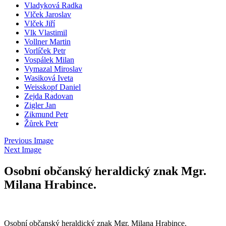
Vladyková Radka
Vlček Jaroslav
Vlček Jiří
Vlk Vlastimil
Vollner Martin
Vorlíček Petr
Vospálek Milan
Vymazal Miroslav
Wasiková Iveta
Weisskopf Daniel
Zejda Radovan
Zigler Jan
Zikmund Petr
Žůrek Petr
Previous Image
Next Image
Osobní občanský heraldický znak Mgr.
Milana Hrabince.
Osobní občanský heraldický znak Mgr. Milana Hrabince.