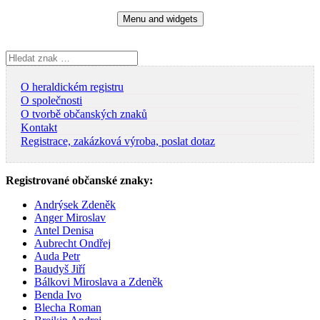
Skip
Menu and widgets
to
content
Vyhledávání
O heraldickém registru
O společnosti
O tvorbě občanských znaků
Kontakt
Registrace, zakázková výroba, poslat dotaz
Registrované občanské znaky:
Andrýsek Zdeněk
Anger Miroslav
Antel Denisa
Aubrecht Ondřej
Auda Petr
Baudyš Jiří
Bálkovi Miroslava a Zdeněk
Benda Ivo
Blecha Roman