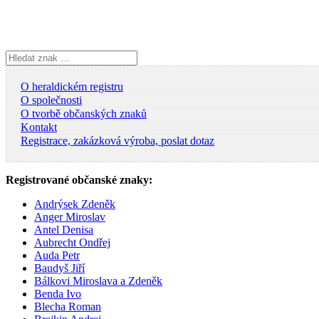
Skip
to
content
Vyhledávání
O heraldickém registru
O společnosti
O tvorbě občanských znaků
Kontakt
Registrace, zakázková výroba, poslat dotaz
Registrované občanské znaky:
Andrýsek Zdeněk
Anger Miroslav
Antel Denisa
Aubrecht Ondřej
Auda Petr
Baudyš Jiří
Bálkovi Miroslava a Zdeněk
Benda Ivo
Blecha Roman