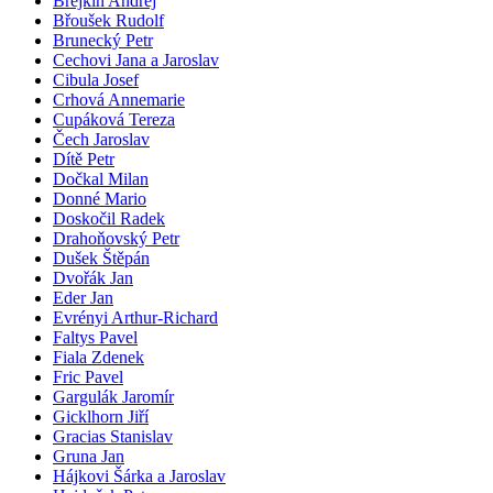
Brejkin Andrej
Břoušek Rudolf
Brunecký Petr
Cechovi Jana a Jaroslav
Cibula Josef
Crhová Annemarie
Cupáková Tereza
Čech Jaroslav
Dítě Petr
Dočkal Milan
Donné Mario
Doskočil Radek
Drahoňovský Petr
Dušek Štěpán
Dvořák Jan
Eder Jan
Evrényi Arthur-Richard
Faltys Pavel
Fiala Zdenek
Fric Pavel
Gargulák Jaromír
Gicklhorn Jiří
Gracias Stanislav
Gruna Jan
Hájkovi Šárka a Jaroslav