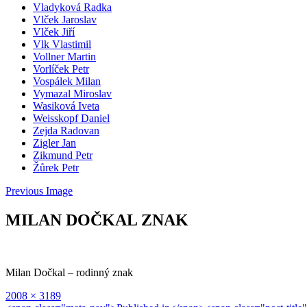
Vladyková Radka
Vlček Jaroslav
Vlček Jiří
Vlk Vlastimil
Vollner Martin
Vorlíček Petr
Vospálek Milan
Vymazal Miroslav
Wasiková Iveta
Weisskopf Daniel
Zejda Radovan
Zigler Jan
Zikmund Petr
Žůrek Petr
Previous Image
MILAN DOČKAL ZNAK
Milan Dočkal – rodinný znak
Full
2008 × 3189