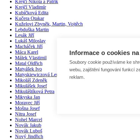
Krejčí Nikola a Patrik
Krejčí Vladimír
Kubíčková Edita
Kučera Otakar
Kuželovi Zbyněk, Martin, Vojtěch
Lebduška Martin
Lesák Jiří
Lukáš Miloslav
Macháček Jiří
Informace o cookies na 
Máca Karel
Málek Vlastimil
Soubory cookie používáme ke shr
Matal Oldřich
Matyášek Ivo
webu, zajištění fungování funkcí z
Matyskiewiczová Lenka
reklam.
Mikoláš Zdeněk
Mikulášek Josef
Mikuláštíková Petra
Mikyska Jan
Moravec Jiří
Mošna Josef
Nitra Josef
Nohel Marcel
Novák Jakub
Novák Luboš
Nový Jindřich