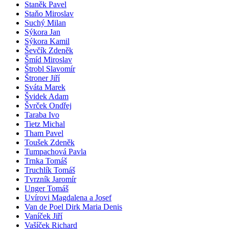
Staněk Pavel
Staňo Miroslav
Suchý Milan
Sýkora Jan
Sýkora Kamil
Ševčík Zdeněk
Šmíd Miroslav
Štrobl Slavomír
Štroner Jiří
Sváta Marek
Švidek Adam
Švrček Ondřej
Taraba Ivo
Tietz Michal
Tham Pavel
Toušek Zdeněk
Tumpachová Pavla
Trnka Tomáš
Truchlík Tomáš
Tvrzník Jaromír
Unger Tomáš
Uvírovi Magdalena a Josef
Van de Poel Dirk Maria Denis
Vaníček Jiří
Vašíček Richard