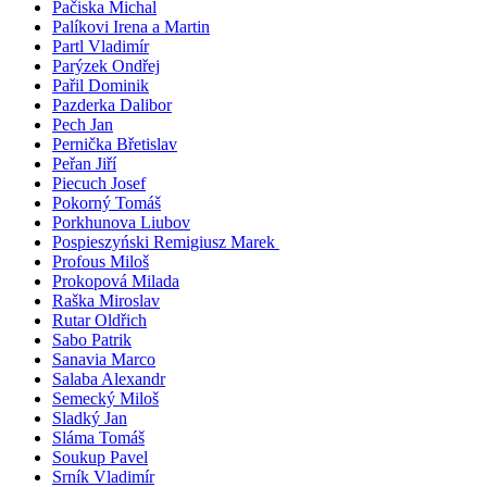
Pačiska Michal
Palíkovi Irena a Martin
Partl Vladimír
Parýzek Ondřej
Pařil Dominik
Pazderka Dalibor
Pech Jan
Pernička Břetislav
Peřan Jiří
Piecuch Josef
Pokorný Tomáš
Porkhunova Liubov
Pospieszyński Remigiusz Marek
Profous Miloš
Prokopová Milada
Raška Miroslav
Rutar Oldřich
Sabo Patrik
Sanavia Marco
Salaba Alexandr
Semecký Miloš
Sladký Jan
Sláma Tomáš
Soukup Pavel
Srník Vladimír