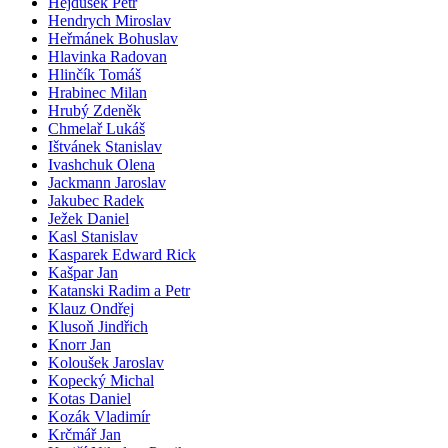
Hejdušek Petr
Hendrych Miroslav
Heřmánek Bohuslav
Hlavinka Radovan
Hlinčík Tomáš
Hrabinec Milan
Hrubý Zdeněk
Chmelař Lukáš
Ištvánek Stanislav
Ivashchuk Olena
Jackmann Jaroslav
Jakubec Radek
Ježek Daniel
Kasl Stanislav
Kasparek Edward Rick
Kašpar Jan
Katanski Radim a Petr
Klauz Ondřej
Klusoň Jindřich
Knorr Jan
Koloušek Jaroslav
Kopecký Michal
Kotas Daniel
Kozák Vladimír
Krčmář Jan