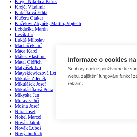
Krejčí Nikola a Patrik
Krejčí Vladimír
Kubíčková Edita
Kučera Otakar
Kuželovi Zbyněk, Martin, Vojtěch
Lebduška Martin
Lesák Jiří
Lukáš Miloslav
Macháček Jiří
Máca Karel
Málek Vlastimil
Informace o cookies na 
Matal Oldřich
Matyášek Ivo
Soubory cookie používáme ke shr
Matyskiewiczová Lenka
webu, zajištění fungování funkcí z
Mikoláš Zdeněk
reklam.
Mikulášek Josef
Mikuláštíková Petra
Mikyska Jan
Moravec Jiří
Mošna Josef
Nitra Josef
Nohel Marcel
Novák Jakub
Novák Luboš
Nový Jindřich