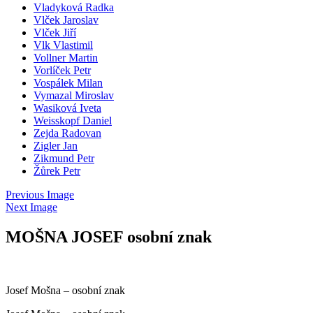
Vladyková Radka
Vlček Jaroslav
Vlček Jiří
Vlk Vlastimil
Vollner Martin
Vorlíček Petr
Vospálek Milan
Vymazal Miroslav
Wasiková Iveta
Weisskopf Daniel
Zejda Radovan
Zigler Jan
Zikmund Petr
Žůrek Petr
Previous Image
Next Image
MOŠNA JOSEF osobní znak
Josef Mošna – osobní znak