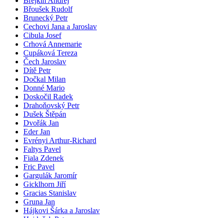
Brejkin Andrej
Břoušek Rudolf
Brunecký Petr
Cechovi Jana a Jaroslav
Cibula Josef
Crhová Annemarie
Cupáková Tereza
Čech Jaroslav
Dítě Petr
Dočkal Milan
Donné Mario
Doskočil Radek
Drahoňovský Petr
Dušek Štěpán
Dvořák Jan
Eder Jan
Evrényi Arthur-Richard
Faltys Pavel
Fiala Zdenek
Fric Pavel
Gargulák Jaromír
Gicklhorn Jiří
Gracias Stanislav
Gruna Jan
Hájkovi Šárka a Jaroslav