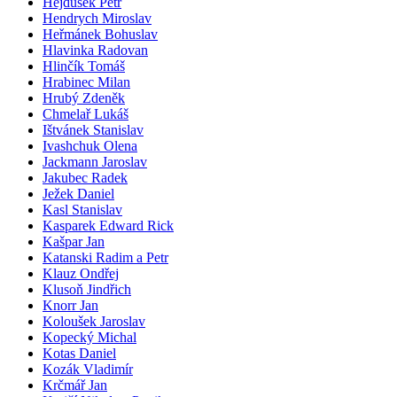
Hejdušek Petr
Hendrych Miroslav
Heřmánek Bohuslav
Hlavinka Radovan
Hlinčík Tomáš
Hrabinec Milan
Hrubý Zdeněk
Chmelař Lukáš
Ištvánek Stanislav
Ivashchuk Olena
Jackmann Jaroslav
Jakubec Radek
Ježek Daniel
Kasl Stanislav
Kasparek Edward Rick
Kašpar Jan
Katanski Radim a Petr
Klauz Ondřej
Klusoň Jindřich
Knorr Jan
Koloušek Jaroslav
Kopecký Michal
Kotas Daniel
Kozák Vladimír
Krčmář Jan