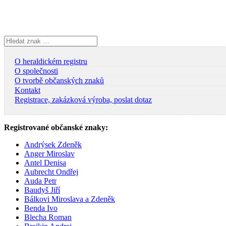
Skip
to
content
Vyhledávání
O heraldickém registru
O společnosti
O tvorbě občanských znaků
Kontakt
Registrace, zakázková výroba, poslat dotaz
Registrované občanské znaky:
Andrýsek Zdeněk
Anger Miroslav
Antel Denisa
Aubrecht Ondřej
Auda Petr
Baudyš Jiří
Bálkovi Miroslava a Zdeněk
Benda Ivo
Blecha Roman