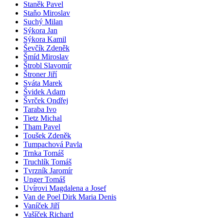
Staněk Pavel
Staňo Miroslav
Suchý Milan
Sýkora Jan
Sýkora Kamil
Ševčík Zdeněk
Šmíd Miroslav
Štrobl Slavomír
Štroner Jiří
Sváta Marek
Švidek Adam
Švrček Ondřej
Taraba Ivo
Tietz Michal
Tham Pavel
Toušek Zdeněk
Tumpachová Pavla
Trnka Tomáš
Truchlík Tomáš
Tvrzník Jaromír
Unger Tomáš
Uvírovi Magdalena a Josef
Van de Poel Dirk Maria Denis
Vaníček Jiří
Vašíček Richard