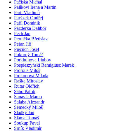
Pačiska Michal
Palíkovi Irena a Martin
Partl Vladimír
Parýzek Ondřej
Pařil Dominik
Pazderka Dalibor
Pech Jan
Pernička Břetislav
Peřan Jiří
Piecuch Josef
Pokorný Tomáš
Porkhunova Liubov
Pospieszyński Remigiusz Marek
Profous Miloš
Prokopová Milada
Raška Miroslav
Rutar Oldřich
Sabo Patrik
Sanavia Marco
Salaba Alexandr
Semecký Miloš
Sladký Jan
Sláma Tomáš
Soukup Pavel
Srník Vladimír