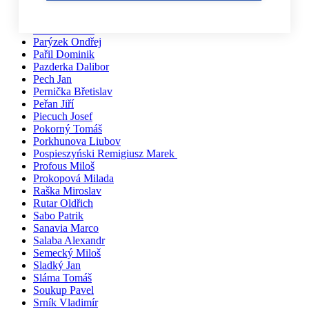
Pačiska Michal
Palíkovi Irena a Martin
Partl Vladimír
Parýzek Ondřej
Pařil Dominik
Pazderka Dalibor
Pech Jan
Pernička Břetislav
Peřan Jiří
Piecuch Josef
Pokorný Tomáš
Porkhunova Liubov
Pospieszyński Remigiusz Marek
Profous Miloš
Prokopová Milada
Raška Miroslav
Rutar Oldřich
Sabo Patrik
Sanavia Marco
Salaba Alexandr
Semecký Miloš
Sladký Jan
Sláma Tomáš
Soukup Pavel
Srník Vladimír