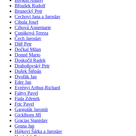
Brejkin Andrej
Břoušek Rudolf
Brunecký Petr
Cechovi Jana a Jaroslav
Cibula Josef
Crhová Annemarie
Cupáková Tereza
Čech Jaroslav
Dítě Petr
Dočkal Milan
Donné Mario
Doskočil Radek
Drahoňovský Petr
Dušek Štěpán
Dvořák Jan
Eder Jan
Evrényi Arthur-Richard
Faltys Pavel
Fiala Zdenek
Fric Pavel
Gargulák Jaromír
Gicklhorn Jiří
Gracias Stanislav
Gruna Jan
Hájkovi Šárka a Jaroslav