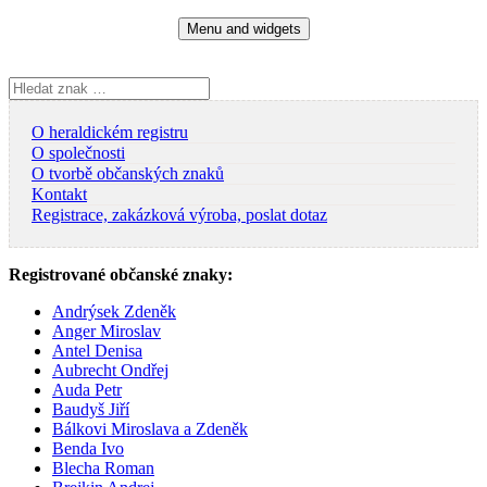
Skip
Menu and widgets
to
content
Vyhledávání
O heraldickém registru
O společnosti
O tvorbě občanských znaků
Kontakt
Registrace, zakázková výroba, poslat dotaz
Registrované občanské znaky:
Andrýsek Zdeněk
Anger Miroslav
Antel Denisa
Aubrecht Ondřej
Auda Petr
Baudyš Jiří
Bálkovi Miroslava a Zdeněk
Benda Ivo
Blecha Roman