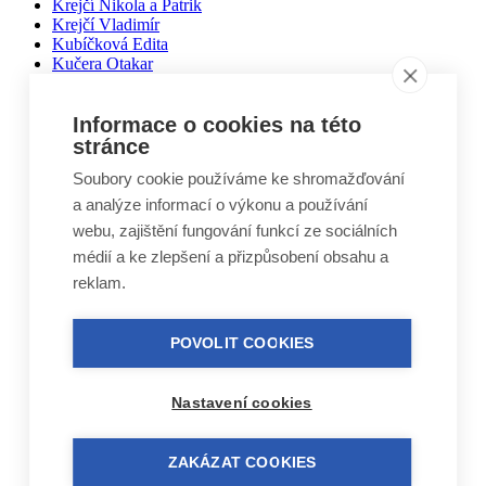
Krejčí Nikola a Patrik
Krejčí Vladimír
Kubíčková Edita
Kučera Otakar
Kuželovi Zbyněk, Martin, Vojtěch
Lebduška Martin
Lesák Jiří
Informace o cookies na této
Lukáš Miloslav
stránce
Macháček Jiří
Soubory cookie používáme ke shromažďování
Máca Karel
Málek Vlastimil
a analýze informací o výkonu a používání
Matal Oldřich
webu, zajištění fungování funkcí ze sociálních
Matyášek Ivo
médií a ke zlepšení a přizpůsobení obsahu a
Matyskiewiczová Lenka
Mikoláš Zdeněk
reklam.
Mikulášek Josef
Mikuláštíková Petra
Mikyska Jan
POVOLIT COOKIES
Moravec Jiří
Mošna Josef
Nitra Josef
Nastavení cookies
Nohel Marcel
Novák Jakub
Novák Luboš
ZAKÁZAT COOKIES
Nový Jindřich