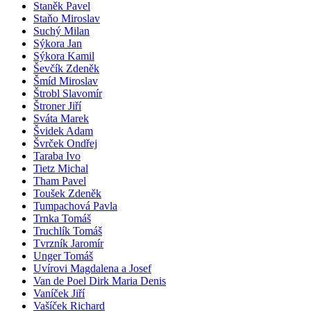
Staněk Pavel
Staňo Miroslav
Suchý Milan
Sýkora Jan
Sýkora Kamil
Ševčík Zdeněk
Šmíd Miroslav
Štrobl Slavomír
Štroner Jiří
Sváta Marek
Švidek Adam
Švrček Ondřej
Taraba Ivo
Tietz Michal
Tham Pavel
Toušek Zdeněk
Tumpachová Pavla
Trnka Tomáš
Truchlík Tomáš
Tvrzník Jaromír
Unger Tomáš
Uvírovi Magdalena a Josef
Van de Poel Dirk Maria Denis
Vaníček Jiří
Vašíček Richard