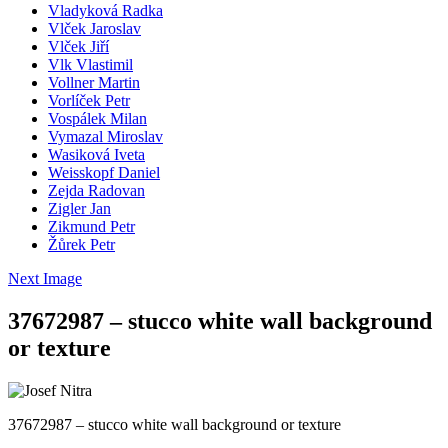
Vladyková Radka
Vlček Jaroslav
Vlček Jiří
Vlk Vlastimil
Vollner Martin
Vorlíček Petr
Vospálek Milan
Vymazal Miroslav
Wasiková Iveta
Weisskopf Daniel
Zejda Radovan
Zigler Jan
Zikmund Petr
Žůrek Petr
Next Image
37672987 – stucco white wall background
or texture
37672987 – stucco white wall background or texture