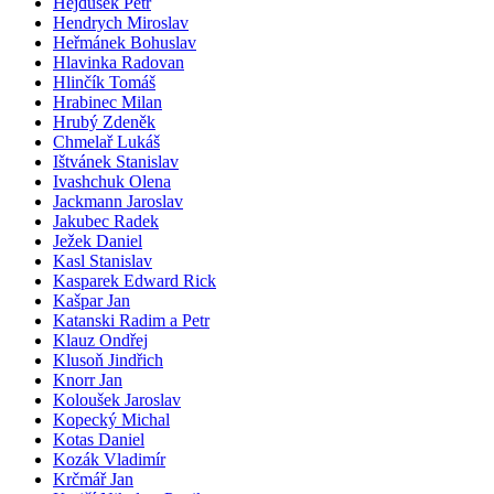
Hejdušek Petr
Hendrych Miroslav
Heřmánek Bohuslav
Hlavinka Radovan
Hlinčík Tomáš
Hrabinec Milan
Hrubý Zdeněk
Chmelař Lukáš
Ištvánek Stanislav
Ivashchuk Olena
Jackmann Jaroslav
Jakubec Radek
Ježek Daniel
Kasl Stanislav
Kasparek Edward Rick
Kašpar Jan
Katanski Radim a Petr
Klauz Ondřej
Klusoň Jindřich
Knorr Jan
Koloušek Jaroslav
Kopecký Michal
Kotas Daniel
Kozák Vladimír
Krčmář Jan