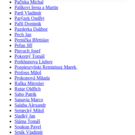
Pačiska Michal
Palíkovi Irena a Martin
Partl Vladimír
Parýzek Ondřej
Pařil Dominik
Pazderka Dalibor
Pech Jan
Pernička Břetislav
Peřan Jiří
Piecuch Josef
Pokorný Tomáš
Porkhunova Liubov
Pospieszyński Remigiusz Marek
Profous Miloš
Prokopová Milada
Raška Miroslav
Rutar Oldřich
Sabo Patrik
Sanavia Marco
Salaba Alexandr
Semecký Miloš
Sladký Jan
Sláma Tomáš
Soukup Pavel
Srník Vladimír