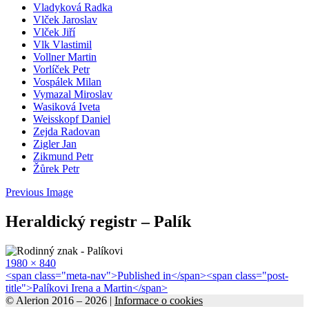
Vladyková Radka
Vlček Jaroslav
Vlček Jiří
Vlk Vlastimil
Vollner Martin
Vorlíček Petr
Vospálek Milan
Vymazal Miroslav
Wasiková Iveta
Weisskopf Daniel
Zejda Radovan
Zigler Jan
Zikmund Petr
Žůrek Petr
Previous Image
Heraldický registr – Palík
Full
1980 × 840
size
Navigace
<span class="meta-nav">Published in</span><span class="post-
title">Palíkovi Irena a Martin</span>
pro
© Alerion 2016 – 2026 |
Informace o cookies