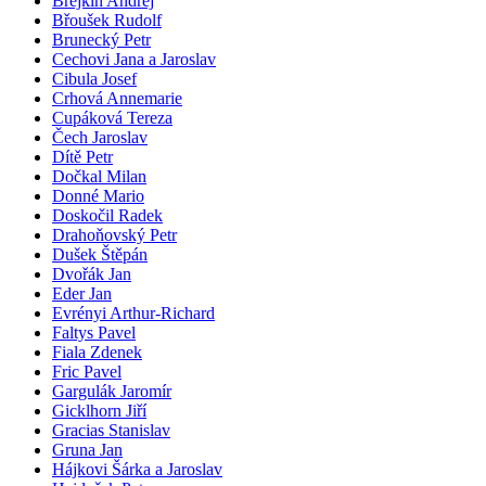
Brejkin Andrej
Břoušek Rudolf
Brunecký Petr
Cechovi Jana a Jaroslav
Cibula Josef
Crhová Annemarie
Cupáková Tereza
Čech Jaroslav
Dítě Petr
Dočkal Milan
Donné Mario
Doskočil Radek
Drahoňovský Petr
Dušek Štěpán
Dvořák Jan
Eder Jan
Evrényi Arthur-Richard
Faltys Pavel
Fiala Zdenek
Fric Pavel
Gargulák Jaromír
Gicklhorn Jiří
Gracias Stanislav
Gruna Jan
Hájkovi Šárka a Jaroslav