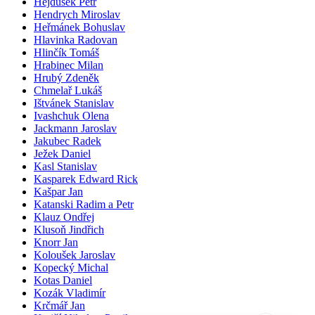
Hejdušek Petr
Hendrych Miroslav
Heřmánek Bohuslav
Hlavinka Radovan
Hlinčík Tomáš
Hrabinec Milan
Hrubý Zdeněk
Chmelař Lukáš
Ištvánek Stanislav
Ivashchuk Olena
Jackmann Jaroslav
Jakubec Radek
Ježek Daniel
Kasl Stanislav
Kasparek Edward Rick
Kašpar Jan
Katanski Radim a Petr
Klauz Ondřej
Klusoň Jindřich
Knorr Jan
Koloušek Jaroslav
Kopecký Michal
Kotas Daniel
Kozák Vladimír
Krčmář Jan