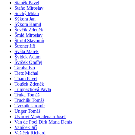
Staněk Pavel
Staňo Miroslav
Suchý Milan
Sýkora Jan
Sýkora Kamil
Ševčík Zdeněk
Šmíd Miroslav
Štrobl Slavomír
Štroner Jiří
Sváta Marek
Švidek Adam
Švrček Ondřej
Taraba Ivo
Tietz Michal
Tham Pavel
Toušek Zdeněk
Tumpachová Pavla
Trnka Tomáš
Truchlík Tomáš
Tvrzník Jaromír
Unger Tomáš
Uvírovi Magdalena a Josef
Van de Poel Dirk Maria Denis
Vaníček Jiří
Vašíček Richard