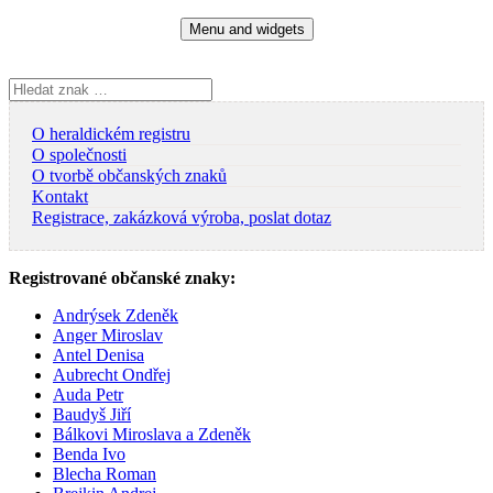
Skip
Menu and widgets
to
content
Vyhledávání
O heraldickém registru
O společnosti
O tvorbě občanských znaků
Kontakt
Registrace, zakázková výroba, poslat dotaz
Registrované občanské znaky:
Andrýsek Zdeněk
Anger Miroslav
Antel Denisa
Aubrecht Ondřej
Auda Petr
Baudyš Jiří
Bálkovi Miroslava a Zdeněk
Benda Ivo
Blecha Roman