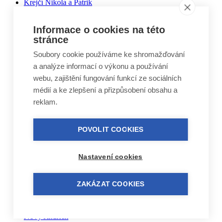
Krejčí Nikola a Patrik
Krejčí Vladimír
Kubíčková Edita
Informace o cookies na této
Kučera Otakar
Kuželovi Zbyněk, Martin, Vojtěch
stránce
Lebduška Martin
Soubory cookie používáme ke shromažďování
Lesák Jiří
Lukáš Miloslav
a analýze informací o výkonu a používání
Macháček Jiří
webu, zajištění fungování funkcí ze sociálních
Máca Karel
médií a ke zlepšení a přizpůsobení obsahu a
Málek Vlastimil
Matal Oldřich
reklam.
Matyášek Ivo
Matyskiewiczová Lenka
Mikoláš Zdeněk
POVOLIT COOKIES
Mikulášek Josef
Mikuláštíková Petra
Mikyska Jan
Nastavení cookies
Moravec Jiří
Mošna Josef
Nitra Josef
ZAKÁZAT COOKIES
Nohel Marcel
Novák Jakub
Novák Luboš
Nový Jindřich