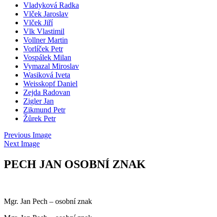
Vladyková Radka
Vlček Jaroslav
Vlček Jiří
Vlk Vlastimil
Vollner Martin
Vorlíček Petr
Vospálek Milan
Vymazal Miroslav
Wasiková Iveta
Weisskopf Daniel
Zejda Radovan
Zigler Jan
Zikmund Petr
Žůrek Petr
Previous Image
Next Image
PECH JAN OSOBNÍ ZNAK
Mgr. Jan Pech – osobní znak