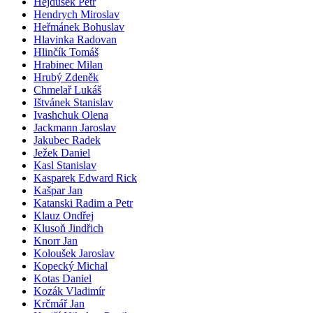
Hejdušek Petr
Hendrych Miroslav
Heřmánek Bohuslav
Hlavinka Radovan
Hlinčík Tomáš
Hrabinec Milan
Hrubý Zdeněk
Chmelař Lukáš
Ištvánek Stanislav
Ivashchuk Olena
Jackmann Jaroslav
Jakubec Radek
Ježek Daniel
Kasl Stanislav
Kasparek Edward Rick
Kašpar Jan
Katanski Radim a Petr
Klauz Ondřej
Klusoň Jindřich
Knorr Jan
Koloušek Jaroslav
Kopecký Michal
Kotas Daniel
Kozák Vladimír
Krčmář Jan