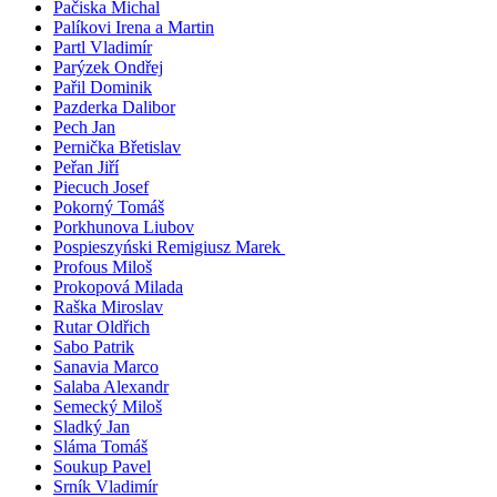
Pačiska Michal
Palíkovi Irena a Martin
Partl Vladimír
Parýzek Ondřej
Pařil Dominik
Pazderka Dalibor
Pech Jan
Pernička Břetislav
Peřan Jiří
Piecuch Josef
Pokorný Tomáš
Porkhunova Liubov
Pospieszyński Remigiusz Marek
Profous Miloš
Prokopová Milada
Raška Miroslav
Rutar Oldřich
Sabo Patrik
Sanavia Marco
Salaba Alexandr
Semecký Miloš
Sladký Jan
Sláma Tomáš
Soukup Pavel
Srník Vladimír