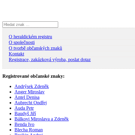
Skip
to
content
Vyhledávání
O heraldickém registru
O společnosti
O tvorbě občanských znaků
Kontakt
Registrace, zakázková výroba, poslat dotaz
Registrované občanské znaky:
Andrýsek Zdeněk
Anger Miroslav
Antel Denisa
Aubrecht Ondřej
Auda Petr
Baudyš Jiří
Bálkovi Miroslava a Zdeněk
Benda Ivo
Blecha Roman