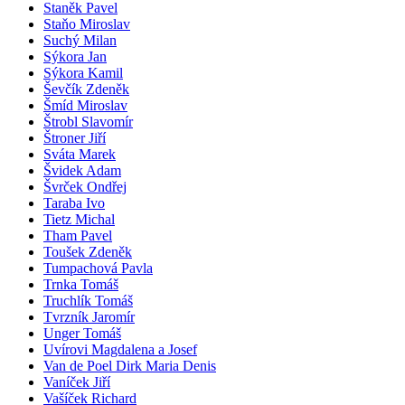
Staněk Pavel
Staňo Miroslav
Suchý Milan
Sýkora Jan
Sýkora Kamil
Ševčík Zdeněk
Šmíd Miroslav
Štrobl Slavomír
Štroner Jiří
Sváta Marek
Švidek Adam
Švrček Ondřej
Taraba Ivo
Tietz Michal
Tham Pavel
Toušek Zdeněk
Tumpachová Pavla
Trnka Tomáš
Truchlík Tomáš
Tvrzník Jaromír
Unger Tomáš
Uvírovi Magdalena a Josef
Van de Poel Dirk Maria Denis
Vaníček Jiří
Vašíček Richard