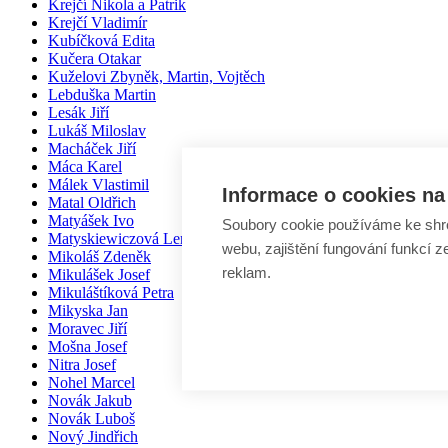
Krejčí Nikola a Patrik
Krejčí Vladimír
Kubíčková Edita
Kučera Otakar
Kuželovi Zbyněk, Martin, Vojtěch
Lebduška Martin
Lesák Jiří
Lukáš Miloslav
Macháček Jiří
Máca Karel
Málek Vlastimil
Informace o cookies na 
Matal Oldřich
Matyášek Ivo
Soubory cookie používáme ke shr
Matyskiewiczová Lenka
webu, zajištění fungování funkcí z
Mikoláš Zdeněk
reklam.
Mikulášek Josef
Mikuláštíková Petra
Mikyska Jan
Moravec Jiří
Mošna Josef
Nitra Josef
Nohel Marcel
Novák Jakub
Novák Luboš
Nový Jindřich