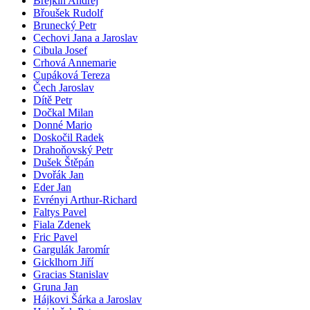
Brejkin Andrej
Břoušek Rudolf
Brunecký Petr
Cechovi Jana a Jaroslav
Cibula Josef
Crhová Annemarie
Cupáková Tereza
Čech Jaroslav
Dítě Petr
Dočkal Milan
Donné Mario
Doskočil Radek
Drahoňovský Petr
Dušek Štěpán
Dvořák Jan
Eder Jan
Evrényi Arthur-Richard
Faltys Pavel
Fiala Zdenek
Fric Pavel
Gargulák Jaromír
Gicklhorn Jiří
Gracias Stanislav
Gruna Jan
Hájkovi Šárka a Jaroslav