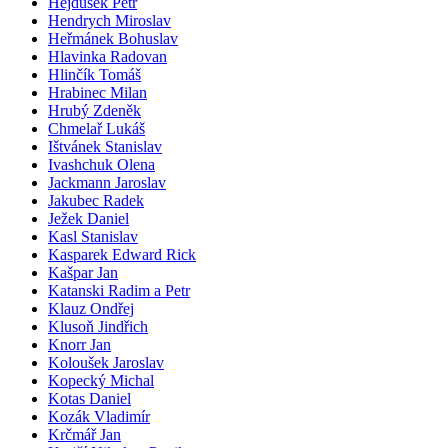
Hejdušek Petr
Hendrych Miroslav
Heřmánek Bohuslav
Hlavinka Radovan
Hlinčík Tomáš
Hrabinec Milan
Hrubý Zdeněk
Chmelař Lukáš
Ištvánek Stanislav
Ivashchuk Olena
Jackmann Jaroslav
Jakubec Radek
Ježek Daniel
Kasl Stanislav
Kasparek Edward Rick
Kašpar Jan
Katanski Radim a Petr
Klauz Ondřej
Klusoň Jindřich
Knorr Jan
Koloušek Jaroslav
Kopecký Michal
Kotas Daniel
Kozák Vladimír
Krčmář Jan