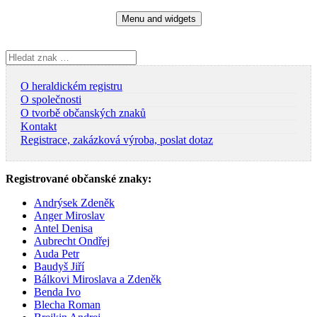
Skip
Menu and widgets
to
content
Vyhledávání
O heraldickém registru
O společnosti
O tvorbě občanských znaků
Kontakt
Registrace, zakázková výroba, poslat dotaz
Registrované občanské znaky:
Andrýsek Zdeněk
Anger Miroslav
Antel Denisa
Aubrecht Ondřej
Auda Petr
Baudyš Jiří
Bálkovi Miroslava a Zdeněk
Benda Ivo
Blecha Roman