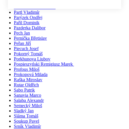
Pačiska Michal
Palíkovi Irena a Martin
Partl Vladimír
Parýzek Ondřej
Pařil Dominik
Pazderka Dalibor
Pech Jan
Pernička Břetislav
Peřan Jiří
Piecuch Josef
Pokorný Tomáš
Porkhunova Liubov
Pospieszyński Remigiusz Marek
Profous Miloš
Prokopová Milada
Raška Miroslav
Rutar Oldřich
Sabo Patrik
Sanavia Marco
Salaba Alexandr
Semecký Miloš
Sladký Jan
Sláma Tomáš
Soukup Pavel
Srník Vladimír