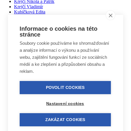
Krejčí Nikola a Patrik
Krejčí Vladimír
Kubíčková Edita
Kučera Otakar
Kuželovi Zbyněk, Martin, Vojtěch
Lebduška Martin
Informace o cookies na této
Lesák Jiří
stránce
Lukáš Miloslav
Soubory cookie používáme ke shromažďování
Macháček Jiří
Máca Karel
a analýze informací o výkonu a používání
Málek Vlastimil
webu, zajištění fungování funkcí ze sociálních
Matal Oldřich
médií a ke zlepšení a přizpůsobení obsahu a
Matyášek Ivo
Matyskiewiczová Lenka
reklam.
Mikoláš Zdeněk
Mikulášek Josef
Mikuláštíková Petra
POVOLIT COOKIES
Mikyska Jan
Moravec Jiří
Mošna Josef
Nastavení cookies
Nitra Josef
Nohel Marcel
Novák Jakub
ZAKÁZAT COOKIES
Novák Luboš
Nový Jindřich