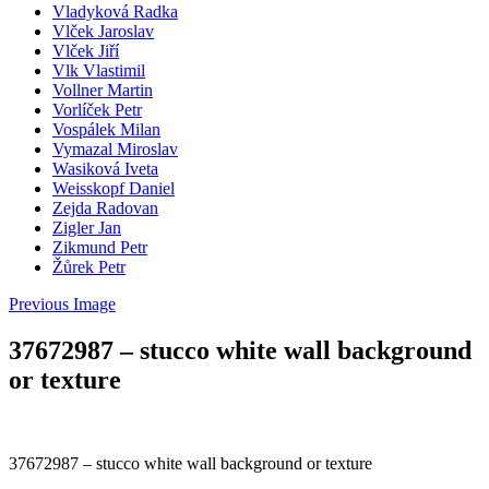
Vladyková Radka
Vlček Jaroslav
Vlček Jiří
Vlk Vlastimil
Vollner Martin
Vorlíček Petr
Vospálek Milan
Vymazal Miroslav
Wasiková Iveta
Weisskopf Daniel
Zejda Radovan
Zigler Jan
Zikmund Petr
Žůrek Petr
Previous Image
37672987 – stucco white wall background
or texture
37672987 – stucco white wall background or texture