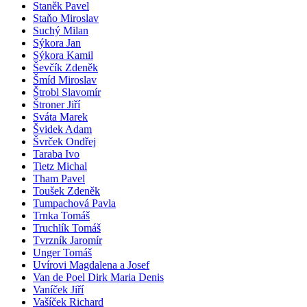
Staněk Pavel
Staňo Miroslav
Suchý Milan
Sýkora Jan
Sýkora Kamil
Ševčík Zdeněk
Šmíd Miroslav
Štrobl Slavomír
Štroner Jiří
Sváta Marek
Švidek Adam
Švrček Ondřej
Taraba Ivo
Tietz Michal
Tham Pavel
Toušek Zdeněk
Tumpachová Pavla
Trnka Tomáš
Truchlík Tomáš
Tvrzník Jaromír
Unger Tomáš
Uvírovi Magdalena a Josef
Van de Poel Dirk Maria Denis
Vaníček Jiří
Vašíček Richard