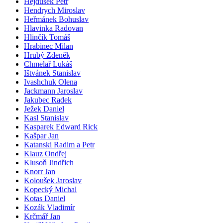
Hejdušek Petr
Hendrych Miroslav
Heřmánek Bohuslav
Hlavinka Radovan
Hlinčík Tomáš
Hrabinec Milan
Hrubý Zdeněk
Chmelař Lukáš
Ištvánek Stanislav
Ivashchuk Olena
Jackmann Jaroslav
Jakubec Radek
Ježek Daniel
Kasl Stanislav
Kasparek Edward Rick
Kašpar Jan
Katanski Radim a Petr
Klauz Ondřej
Klusoň Jindřich
Knorr Jan
Koloušek Jaroslav
Kopecký Michal
Kotas Daniel
Kozák Vladimír
Krčmář Jan