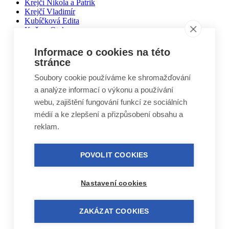
Krejčí Nikola a Patrik
Krejčí Vladimír
Kubíčková Edita
Kučera Otakar
Kuželovi Zbyněk, Martin, Vojtěch
Lebduška Martin
Informace o cookies na této
Lesák Jiří
stránce
Lukáš Miloslav
Macháček Jiří
Soubory cookie používáme ke shromažďování
Máca Karel
a analýze informací o výkonu a používání
Málek Vlastimil
webu, zajištění fungování funkcí ze sociálních
Matal Oldřich
Matyášek Ivo
médií a ke zlepšení a přizpůsobení obsahu a
Matyskiewiczová Lenka
reklam.
Mikoláš Zdeněk
Mikulášek Josef
Mikuláštíková Petra
POVOLIT COOKIES
Mikyska Jan
Moravec Jiří
Mošna Josef
Nastavení cookies
Nitra Josef
Nohel Marcel
Novák Jakub
ZAKÁZAT COOKIES
Novák Luboš
Nový Jindřich