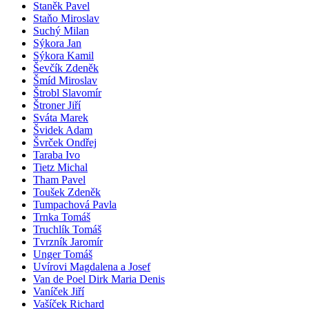
Staněk Pavel
Staňo Miroslav
Suchý Milan
Sýkora Jan
Sýkora Kamil
Ševčík Zdeněk
Šmíd Miroslav
Štrobl Slavomír
Štroner Jiří
Sváta Marek
Švidek Adam
Švrček Ondřej
Taraba Ivo
Tietz Michal
Tham Pavel
Toušek Zdeněk
Tumpachová Pavla
Trnka Tomáš
Truchlík Tomáš
Tvrzník Jaromír
Unger Tomáš
Uvírovi Magdalena a Josef
Van de Poel Dirk Maria Denis
Vaníček Jiří
Vašíček Richard