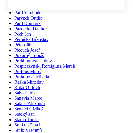
Pačiska Michal
Palíkovi Irena a Martin
Partl Vladimír
Parýzek Ondřej
Pařil Dominik
Pazderka Dalibor
Pech Jan
Pernička Břetislav
Peřan Jiří
Piecuch Josef
Pokorný Tomáš
Porkhunova Liubov
Pospieszyński Remigiusz Marek
Profous Miloš
Prokopová Milada
Raška Miroslav
Rutar Oldřich
Sabo Patrik
Sanavia Marco
Salaba Alexandr
Semecký Miloš
Sladký Jan
Sláma Tomáš
Soukup Pavel
Srník Vladimír