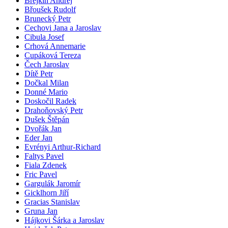
Brejkin Andrej
Břoušek Rudolf
Brunecký Petr
Cechovi Jana a Jaroslav
Cibula Josef
Crhová Annemarie
Cupáková Tereza
Čech Jaroslav
Dítě Petr
Dočkal Milan
Donné Mario
Doskočil Radek
Drahoňovský Petr
Dušek Štěpán
Dvořák Jan
Eder Jan
Evrényi Arthur-Richard
Faltys Pavel
Fiala Zdenek
Fric Pavel
Gargulák Jaromír
Gicklhorn Jiří
Gracias Stanislav
Gruna Jan
Hájkovi Šárka a Jaroslav