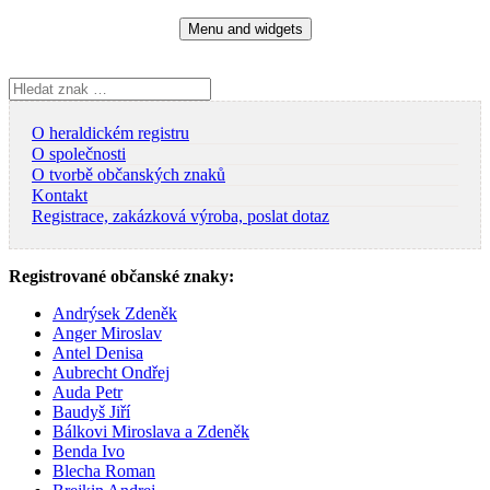
Skip
Menu and widgets
to
content
Vyhledávání
O heraldickém registru
O společnosti
O tvorbě občanských znaků
Kontakt
Registrace, zakázková výroba, poslat dotaz
Registrované občanské znaky:
Andrýsek Zdeněk
Anger Miroslav
Antel Denisa
Aubrecht Ondřej
Auda Petr
Baudyš Jiří
Bálkovi Miroslava a Zdeněk
Benda Ivo
Blecha Roman