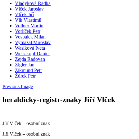
Vladyková Radka
Vlček Jaroslav
Vlček Jiří
Vlk Vlastimil
Vollner Martin
Vorlíček Petr
Vospálek Milan
Vymazal Miroslav
Wasiková Iveta
Weisskopf Daniel
Zejda Radovan
Zigler Jan
Zikmund Petr
Žůrek Petr
Previous Image
heraldicky-registr-znaky Jiří Vlček
Jiří Vlček – osobní znak
Jiří Vlček – osobní znak