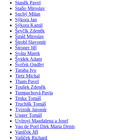
Staněk Pavel
Staňo Miroslav
Suchý Milan
Sýkora Jan
Sýkora Kamil
Ševčík Zdeněk
Šmíd Miroslav
Štrobl Slavomír
Štroner Jiří
Sváta Marek
Švidek Adam
Švrček Ondřej
Taraba Ivo
Tietz Michal
Tham Pavel
Toušek Zdeněk
Tumpachová Pavla
Trnka Tomáš
Truchlík Tomáš
Tvrzník Jaromír
Unger Tomáš
Uvírovi Magdalena a Josef
Van de Poel Dirk Maria Denis
Vaníček Jiří
Vašíček Richard