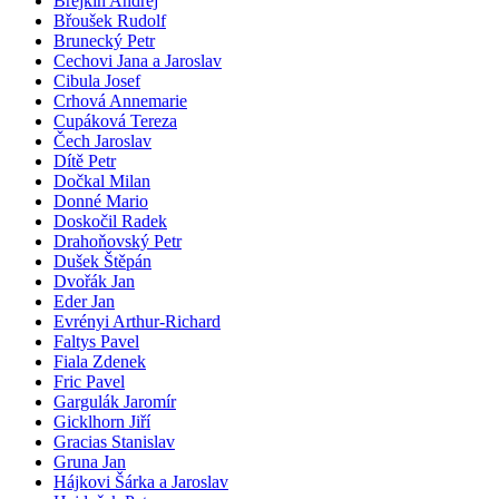
Brejkin Andrej
Břoušek Rudolf
Brunecký Petr
Cechovi Jana a Jaroslav
Cibula Josef
Crhová Annemarie
Cupáková Tereza
Čech Jaroslav
Dítě Petr
Dočkal Milan
Donné Mario
Doskočil Radek
Drahoňovský Petr
Dušek Štěpán
Dvořák Jan
Eder Jan
Evrényi Arthur-Richard
Faltys Pavel
Fiala Zdenek
Fric Pavel
Gargulák Jaromír
Gicklhorn Jiří
Gracias Stanislav
Gruna Jan
Hájkovi Šárka a Jaroslav