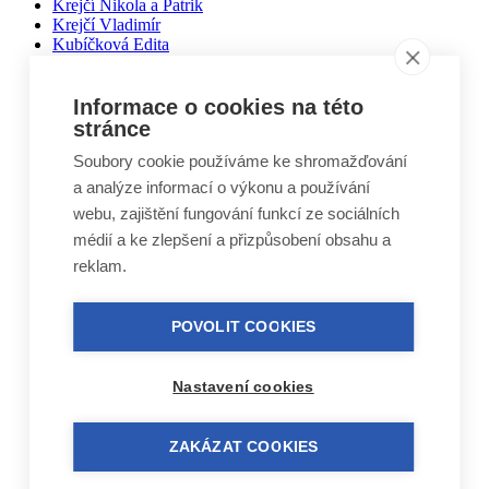
Krejčí Nikola a Patrik
Krejčí Vladimír
Kubíčková Edita
Kučera Otakar
Kuželovi Zbyněk, Martin, Vojtěch
Lebduška Martin
Informace o cookies na této
Lesák Jiří
stránce
Lukáš Miloslav
Soubory cookie používáme ke shromažďování
Macháček Jiří
Máca Karel
a analýze informací o výkonu a používání
Málek Vlastimil
webu, zajištění fungování funkcí ze sociálních
Matal Oldřich
médií a ke zlepšení a přizpůsobení obsahu a
Matyášek Ivo
Matyskiewiczová Lenka
reklam.
Mikoláš Zdeněk
Mikulášek Josef
Mikuláštíková Petra
POVOLIT COOKIES
Mikyska Jan
Moravec Jiří
Mošna Josef
Nastavení cookies
Nitra Josef
Nohel Marcel
Novák Jakub
ZAKÁZAT COOKIES
Novák Luboš
Nový Jindřich