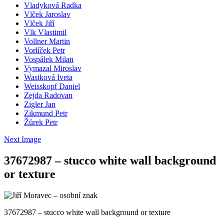
Vladyková Radka
Vlček Jaroslav
Vlček Jiří
Vlk Vlastimil
Vollner Martin
Vorlíček Petr
Vospálek Milan
Vymazal Miroslav
Wasiková Iveta
Weisskopf Daniel
Zejda Radovan
Zigler Jan
Zikmund Petr
Žůrek Petr
Next Image
37672987 – stucco white wall background
or texture
37672987 – stucco white wall background or texture