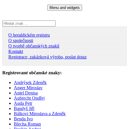
Skip
Menu and widgets
to
content
Vyhledávání
O heraldickém registru
O společnosti
O tvorbě občanských znaků
Kontakt
Registrace, zakázková výroba, poslat dotaz
Registrované občanské znaky:
Andrýsek Zdeněk
Anger Miroslav
Antel Denisa
Aubrecht Ondřej
Auda Petr
Baudyš Jiří
Bálkovi Miroslava a Zdeněk
Benda Ivo
Blecha Roman