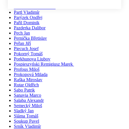
Pačiska Michal
Palíkovi Irena a Martin
Partl Vladimír
Parýzek Ondřej
Pařil Dominik
Pazderka Dalibor
Pech Jan
Pernička Břetislav
Peřan Jiří
Piecuch Josef
Pokorný Tomáš
Porkhunova Liubov
Pospieszyński Remigiusz Marek
Profous Miloš
Prokopová Milada
Raška Miroslav
Rutar Oldřich
Sabo Patrik
Sanavia Marco
Salaba Alexandr
Semecký Miloš
Sladký Jan
Sláma Tomáš
Soukup Pavel
Srník Vladimír