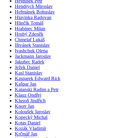
Hejdušek Petr
Hendrych Miroslav
Heřmánek Bohuslav
Hlavinka Radovan
Hlinčík Tomáš
Hrabinec Milan
Hrubý Zdeněk
Chmelař Lukáš
Ištvánek Stanislav
Ivashchuk Olena
Jackmann Jaroslav
Jakubec Radek
Ježek Daniel
Kasl Stanislav
Kasparek Edward Rick
Kašpar Jan
Katanski Radim a Petr
Klauz Ondřej
Klusoň Jindřich
Knorr Jan
Koloušek Jaroslav
Kopecký Michal
Kotas Daniel
Kozák Vladimír
Krčmář Jan