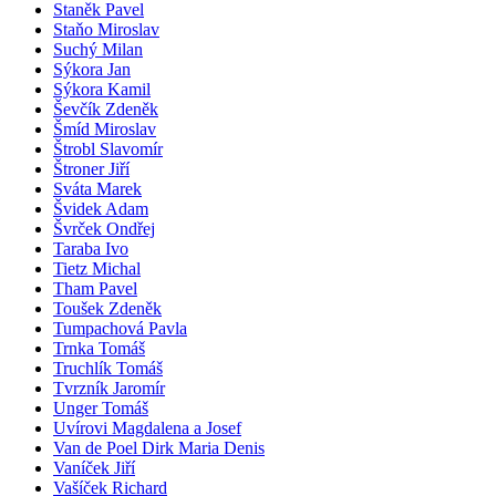
Staněk Pavel
Staňo Miroslav
Suchý Milan
Sýkora Jan
Sýkora Kamil
Ševčík Zdeněk
Šmíd Miroslav
Štrobl Slavomír
Štroner Jiří
Sváta Marek
Švidek Adam
Švrček Ondřej
Taraba Ivo
Tietz Michal
Tham Pavel
Toušek Zdeněk
Tumpachová Pavla
Trnka Tomáš
Truchlík Tomáš
Tvrzník Jaromír
Unger Tomáš
Uvírovi Magdalena a Josef
Van de Poel Dirk Maria Denis
Vaníček Jiří
Vašíček Richard