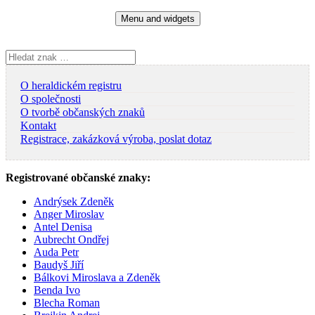
Skip
Menu and widgets
to
content
Vyhledávání
O heraldickém registru
O společnosti
O tvorbě občanských znaků
Kontakt
Registrace, zakázková výroba, poslat dotaz
Registrované občanské znaky:
Andrýsek Zdeněk
Anger Miroslav
Antel Denisa
Aubrecht Ondřej
Auda Petr
Baudyš Jiří
Bálkovi Miroslava a Zdeněk
Benda Ivo
Blecha Roman