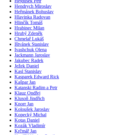
Hejdušek Petr
Hendrych Miroslav
Heřmánek Bohuslav
Hlavinka Radovan
Hlinčík Tomáš
Hrabinec Milan
Hrubý Zdeněk
Chmelař Lukáš
Ištvánek Stanislav
Ivashchuk Olena
Jackmann Jaroslav
Jakubec Radek
Ježek Daniel
Kasl Stanislav
Kasparek Edward Rick
Kašpar Jan
Katanski Radim a Petr
Klauz Ondřej
Klusoň Jindřich
Knorr Jan
Koloušek Jaroslav
Kopecký Michal
Kotas Daniel
Kozák Vladimír
Krčmář Jan