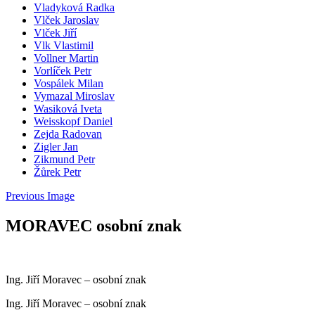
Vladyková Radka
Vlček Jaroslav
Vlček Jiří
Vlk Vlastimil
Vollner Martin
Vorlíček Petr
Vospálek Milan
Vymazal Miroslav
Wasiková Iveta
Weisskopf Daniel
Zejda Radovan
Zigler Jan
Zikmund Petr
Žůrek Petr
Previous Image
MORAVEC osobní znak
Ing. Jiří Moravec – osobní znak
Ing. Jiří Moravec – osobní znak