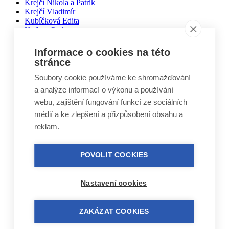
Krejčí Nikola a Patrik
Krejčí Vladimír
Kubíčková Edita
Kučera Otakar
Kuželovi Zbyněk, Martin, Vojtěch
Lebduška Martin
Informace o cookies na této
Lesák Jiří
stránce
Lukáš Miloslav
Macháček Jiří
Soubory cookie používáme ke shromažďování
Máca Karel
a analýze informací o výkonu a používání
Málek Vlastimil
webu, zajištění fungování funkcí ze sociálních
Matal Oldřich
Matyášek Ivo
médií a ke zlepšení a přizpůsobení obsahu a
Matyskiewiczová Lenka
reklam.
Mikoláš Zdeněk
Mikulášek Josef
Mikuláštíková Petra
POVOLIT COOKIES
Mikyska Jan
Moravec Jiří
Mošna Josef
Nastavení cookies
Nitra Josef
Nohel Marcel
Novák Jakub
ZAKÁZAT COOKIES
Novák Luboš
Nový Jindřich