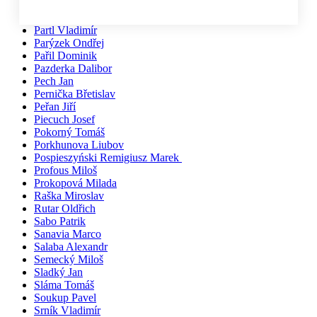
Pačiska Michal
Palíkovi Irena a Martin
Partl Vladimír
Parýzek Ondřej
Pařil Dominik
Pazderka Dalibor
Pech Jan
Pernička Břetislav
Peřan Jiří
Piecuch Josef
Pokorný Tomáš
Porkhunova Liubov
Pospieszyński Remigiusz Marek
Profous Miloš
Prokopová Milada
Raška Miroslav
Rutar Oldřich
Sabo Patrik
Sanavia Marco
Salaba Alexandr
Semecký Miloš
Sladký Jan
Sláma Tomáš
Soukup Pavel
Srník Vladimír